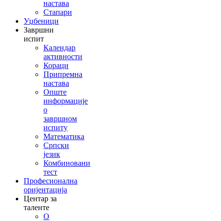
настава
Стапари
Уџбеници
Завршни
испит
Календар
активности
Кораци
Припремна
настава
Опште
информације
о
завршном
испиту
Математика
Српски
језик
Комбиновани
тест
Професионална
оријентација
Центар за
таленте
О