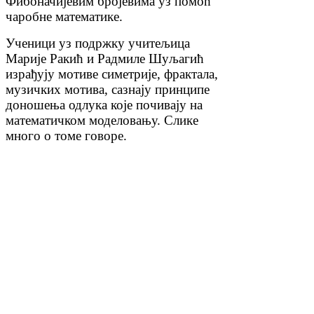
Фибоначијевим бројевима уз помоћ
чаробне математике.
Ученици уз подржку учитељица
Марије Ракић и Радмиле Шуљагић
израђују мотиве симетрије, фрактала,
музичких мотива, сазнају принципе
доношења одлука које почивају на
математичком моделовању. Слике
много о томе говоре.