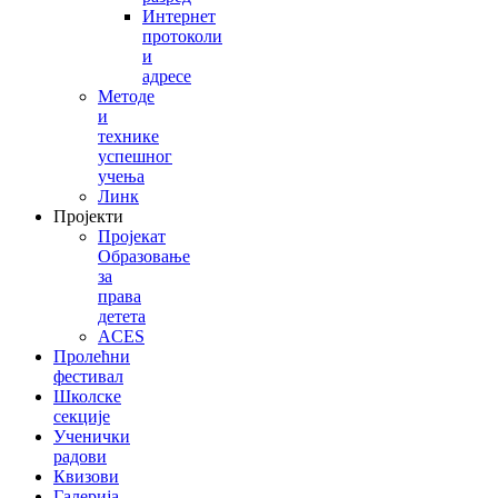
Интернет
протоколи
и
адресе
Методе
и
технике
успешног
учења
Линк
Пројекти
Пројекат
Образовање
за
права
детета
ACES
Пролећни
фестивал
Школске
секције
Ученички
радови
Квизови
Галерија