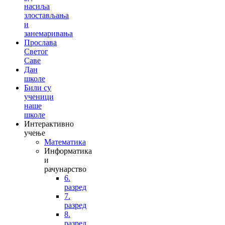
насиља
злостављања
и
занемаривања
Прослава
Светог
Саве
Дан
школе
Били су
ученици
наше
школе
Интерактивно
учење
Математика
Информатика
и
рачунарство
6.
разред
7.
разред
8.
разред