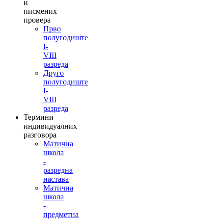
и
писмених
провера
Прво
полугодиште
I-
VIII
разреда
Друго
полугодиште
I-
VIII
разреда
Термини
индивидуалних
разговора
Матична
школа
-
разредна
настава
Матична
школа
-
предметна