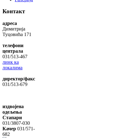
Контакт
адреса
Димитрија
Туцовића 171
телефони
централа
031/513-467
линк ка
локалима
директор/факс
031/513-679
издвојена
одељења
Стапари
031/3807-030
Качер
031/571-
682