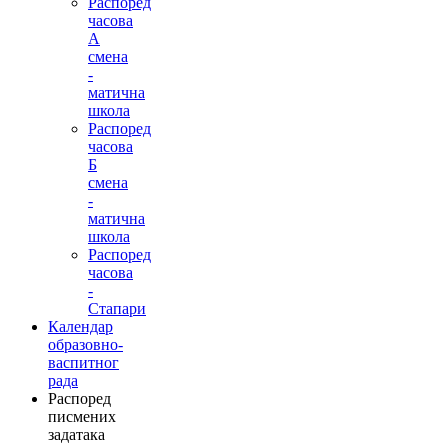
Распоред
часова
А
смена
-
матична
школа
Распоред
часова
Б
смена
-
матична
школа
Распоред
часова
-
Стапари
Календар
образовно-
васпитног
рада
Распоред
писмених
задатака