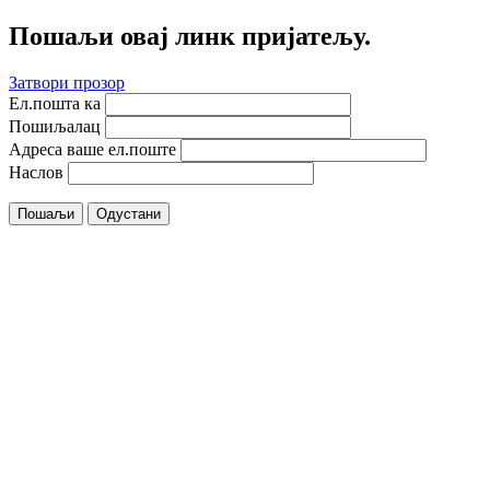
Пошаљи овај линк пријатељу.
Затвори прозор
Ел.пошта ка
Пошиљалац
Адреса ваше ел.поште
Наслов
Пошаљи
Одустани