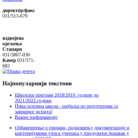
директор/факс
031/513-679
издвојена
одељења
Стапари
031/3807-030
Качер
031/571-
682
Најпопуларнији
текстови
Школски програм 2018/2019. године дo
2021/2022.године
Прва основна школа - најбоља по резултатима са
завршног испита!
Важне информације
Оббавештење о пријави, подношењу документације и
критеријумима уписа ученика у продужени боравак у