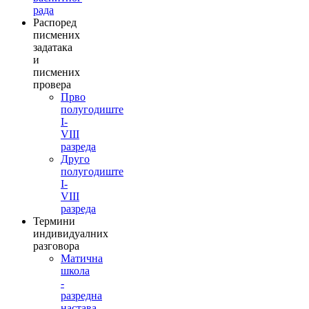
рада
Распоред
писмених
задатака
и
писмених
провера
Прво
полугодиште
I-
VIII
разреда
Друго
полугодиште
I-
VIII
разреда
Термини
индивидуалних
разговора
Матична
школа
-
разредна
настава