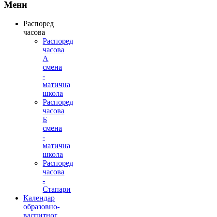
Мени
Распоред
часова
Распоред
часова
А
смена
-
матична
школа
Распоред
часова
Б
смена
-
матична
школа
Распоред
часова
-
Стапари
Календар
образовно-
васпитног