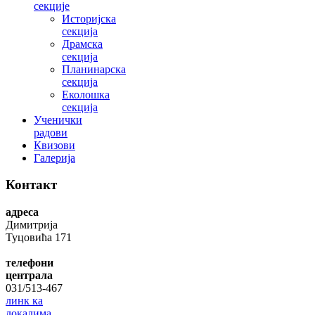
секције
Историјска
секција
Драмска
секција
Планинарска
секција
Еколошка
секција
Ученички
радови
Квизови
Галерија
Контакт
адреса
Димитрија
Туцовића 171
телефони
централа
031/513-467
линк ка
локалима