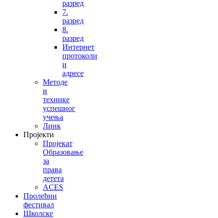
разред
7.
разред
8.
разред
Интернет
протоколи
и
адресе
Методе
и
технике
успешног
учења
Линк
Пројекти
Пројекат
Образовање
за
права
детета
ACES
Пролећни
фестивал
Школске