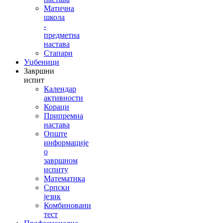
Матична
школа
-
предметна
настава
Стапари
Уџбеници
Завршни
испит
Календар
активности
Кораци
Припремна
настава
Опште
информације
о
завршном
испиту
Математика
Српски
језик
Комбиновани
тест