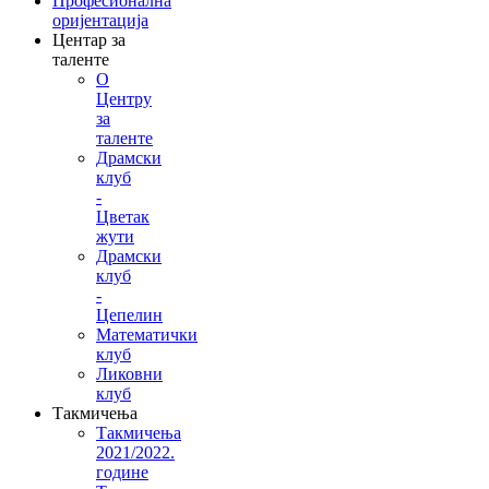
Професионална
оријентација
Центар за
таленте
О
Центру
за
таленте
Драмски
клуб
-
Цветак
жути
Драмски
клуб
-
Цепелин
Математички
клуб
Ликовни
клуб
Такмичења
Такмичења
2021/2022.
године