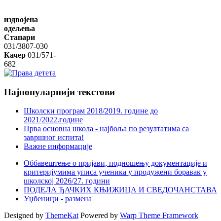
издвојена
одељења
Стапари
031/3807-030
Качер
031/571-
682
Најпопуларнији
текстови
Школски програм 2018/2019. године дo
2021/2022.године
Прва основна школа - најбоља по резултатима са
завршног испита!
Важне информације
Оббавештење о пријави, подношењу документације и
критеријумима уписа ученика у продужени боравак у
школској 2026/27. години
ПОДЕЛА ЂАЧКИХ КЊИЖИЦА И СВЕДОЧАНСТАВА
Уџбеници - размена
Designed by
ThemeKat
Powered by
Warp Theme Framework