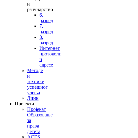
и
рачунарство
6.
разред
7.
разред
8.
разред
Интернет
протоколи
и
адресе
Методе
и
технике
успешног
учења
Линк
Пројекти
Пројекат
Образовање
за
права
детета
ACES