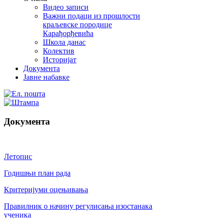
Видео записи
Важни подаци из прошлости
краљевске породице
Карађорђевића
Школа данас
Колектив
Историјат
Документа
Јавне набавке
Документа
Летопис
Годишњи план рада
Критеријуми оцењивања
Правилник о начину регулисања изостанака
ученика