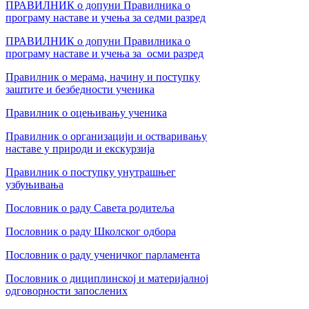
ПРАВИЛНИК о допуни Правилника о
програму наставе и учења за седми разред
ПРАВИЛНИК о допуни Правилника о
програму наставе и учења за осми разред
Прaвилник o мерама, нaчину и пoступку
зaштитe и бeзбeднoсти учeникa
Правилник о оцењивању ученика
Правилник о организацији и остваривању
наставе у природи и екскурзија
Правилник о поступку унутрашњег
узбуњивања
Пословник о раду Савета родитеља
Пословник о раду Школског одбора
Пословник о раду ученичког парламента
Пословник о дициплинској и материјалној
одговорности запослених