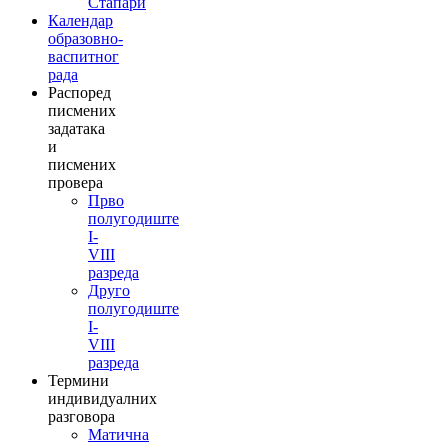
Стапари
Календар
образовно-
васпитног
рада
Распоред
писмених
задатака
и
писмених
провера
Прво
полугодиште
I-
VIII
разреда
Друго
полугодиште
I-
VIII
разреда
Термини
индивидуалних
разговора
Матична