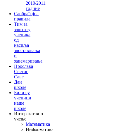
2010/2011.
године
Саобраћајна
правила
Тим за
заштиту
ученика
од
насиља
злостављања
и
занемаривања
Прослава
Светог
Саве
Дан
школе
Били су
ученици
наше
школе
Интерактивно
учење
Математика
Информатика