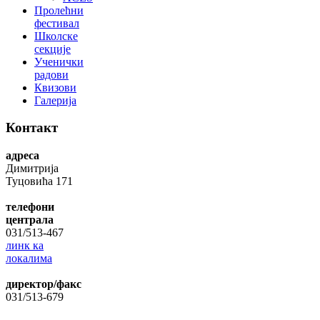
Пролећни
фестивал
Школске
секције
Ученички
радови
Квизови
Галерија
Контакт
адреса
Димитрија
Туцовића 171
телефони
централа
031/513-467
линк ка
локалима
директор/факс
031/513-679