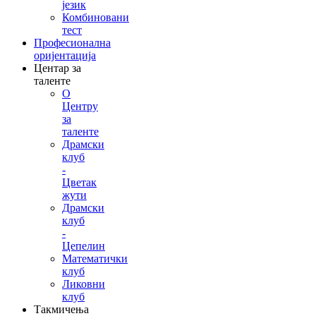
језик
Комбиновани
тест
Професионална
оријентација
Центар за
таленте
О
Центру
за
таленте
Драмски
клуб
-
Цветак
жути
Драмски
клуб
-
Цепелин
Математички
клуб
Ликовни
клуб
Такмичења