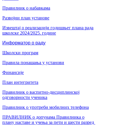
Правилник о набавкама
Развојни план установе
Извештај о реализацији годишњег плана рада
школске 2024/2025. године
Информатор о раду
Школски програм
Правила понашања у установи
Финансије
План интегритета
Правилник о васпитно-дисциплинској
одговорности ученика
Правилник о употреби мобилних телефона
ПРАВИЛНИК о допунама Правилника о
плану наставе и учења за пети и шести разред