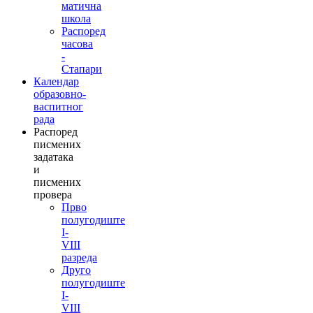
матична
школа
Распоред
часова
-
Стапари
Календар
образовно-
васпитног
рада
Распоред
писмених
задатака
и
писмених
провера
Прво
полугодиште
I-
VIII
разреда
Друго
полугодиште
I-
VIII