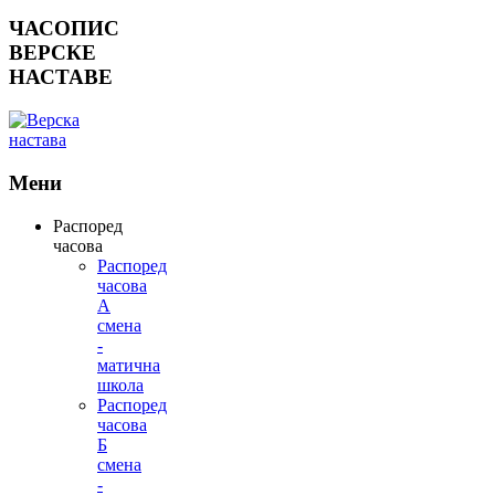
ЧАСОПИС
ВЕРСКЕ
НАСТАВЕ
Мени
Распоред
часова
Распоред
часова
А
смена
-
матична
школа
Распоред
часова
Б
смена
-