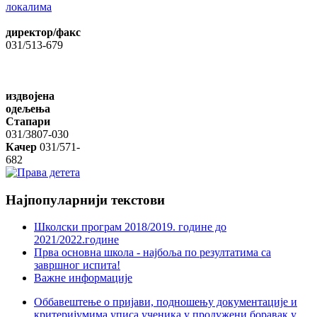
локалима
директор/факс
031/513-679
издвојена
одељења
Стапари
031/3807-030
Качер
031/571-
682
Најпопуларнији
текстови
Школски програм 2018/2019. године дo
2021/2022.године
Прва основна школа - најбоља по резултатима са
завршног испита!
Важне информације
Оббавештење о пријави, подношењу документације и
критеријумима уписа ученика у продужени боравак у