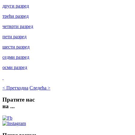
други разред
трећи разред
четврти разред
пети разред
шести разред
седми разред
осми разред
< Претходна
Следећа >
Пратите
нас
на ...