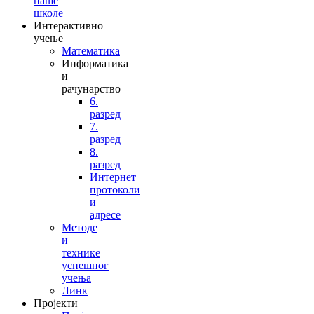
наше
школе
Интерактивно
учење
Математика
Информатика
и
рачунарство
6.
разред
7.
разред
8.
разред
Интернет
протоколи
и
адресе
Методе
и
технике
успешног
учења
Линк
Пројекти