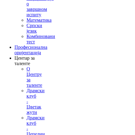
о
завршном
испиту
Математика
Српски
језик
Комбиновани
тест
Професионална
оријентација
Центар за
таленте
О
Центру
за
таленте
Драмски
клуб
-
Цветак
жути
Драмски
клуб
-
Цепелин