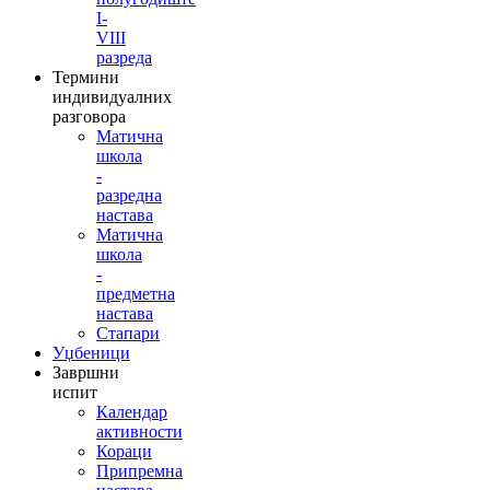
I-
VIII
разреда
Термини
индивидуалних
разговора
Матична
школа
-
разредна
настава
Матична
школа
-
предметна
настава
Стапари
Уџбеници
Завршни
испит
Календар
активности
Кораци
Припремна