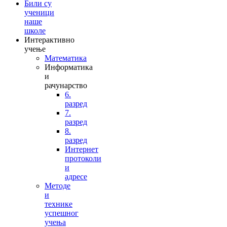
Били су
ученици
наше
школе
Интерактивно
учење
Математика
Информатика
и
рачунарство
6.
разред
7.
разред
8.
разред
Интернет
протоколи
и
адресе
Методе
и
технике
успешног
учења