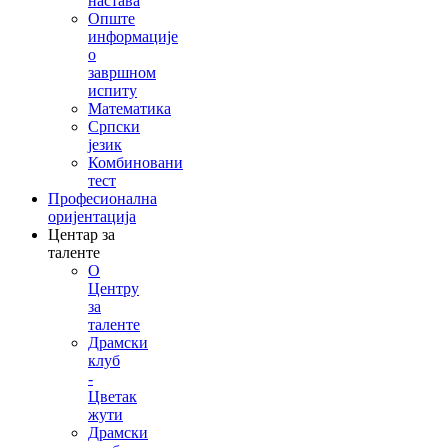
настава
Опште
информације
о
завршном
испиту
Математика
Српски
језик
Комбиновани
тест
Професионална
оријентација
Центар за
таленте
О
Центру
за
таленте
Драмски
клуб
-
Цветак
жути
Драмски