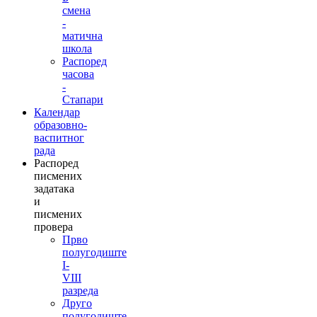
смена
-
матична
школа
Распоред
часова
-
Стапари
Календар
образовно-
васпитног
рада
Распоред
писмених
задатака
и
писмених
провера
Прво
полугодиште
I-
VIII
разреда
Друго
полугодиште