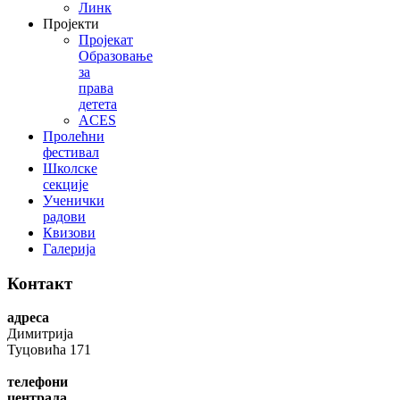
Линк
Пројекти
Пројекат
Образовање
за
права
детета
ACES
Пролећни
фестивал
Школске
секције
Ученички
радови
Квизови
Галерија
Контакт
адреса
Димитрија
Туцовића 171
телефони
централа