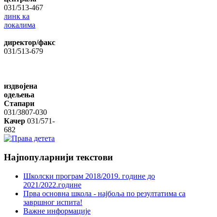
031/513-467
линк ка
локалима
директор/факс
031/513-679
издвојена
одељења
Стапари
031/3807-030
Качер
031/571-
682
Најпопуларнији
текстови
Школски програм 2018/2019. године дo
2021/2022.године
Прва основна школа - најбоља по резултатима са
завршног испита!
Важне информације