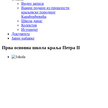
Видео записи
Важни подаци из прошлости
краљевске породице
Карађорђевића
Школа данас
Колектив
Историјат
Документа
Јавне набавке
Прва
основна школа краља Петра II