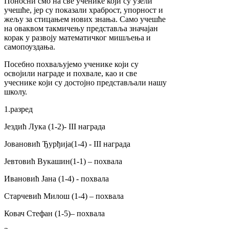
Поносни смо на све ученике који су узели
учешће, јер су показали храброст, упорност и
жељу за стицањем нових знања. Само учешће
на оваквом такмичењу представља значајан
корак у развоју математичког мишљења и
самопоуздања.
Посебно похваљујемо ученике који су
освојили награде и похвале, као и све
учеснике који су достојно представљали нашу
школу.
1.разред
Јездић Лука (1-2)- III награда
Јовановић Ђурђија(1-4) - III награда
Јевтовић Вукашин(1-1) – похвала
Ивановић Јана (1-4) - похвала
Старчевић Милош (1-4) – похвала
Ковач Стефан (1-5)– похвала