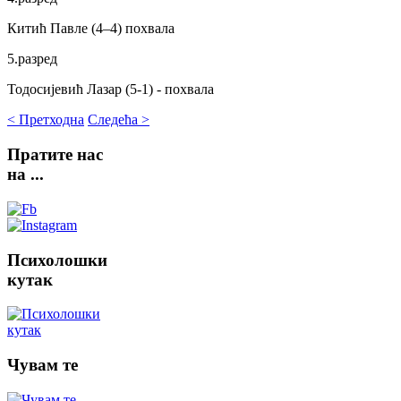
Китић Павле (4–4) похвала
5.разред
Тодосијевић Лазар (5-1) - похвала
< Претходна
Следећа >
Пратите
нас
на ...
Психолошки
кутак
Чувам
те