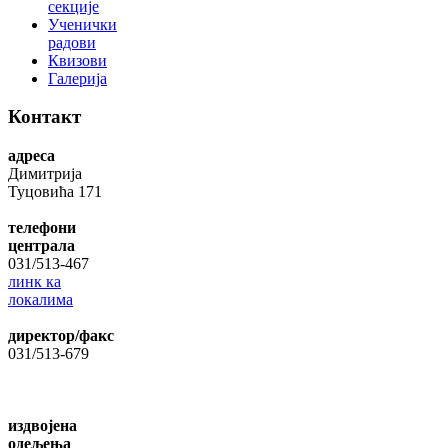
секције
Ученички
радови
Квизови
Галерија
Контакт
адреса
Димитрија
Туцовића 171
телефони
централа
031/513-467
линк ка
локалима
директор/факс
031/513-679
издвојена
одељења