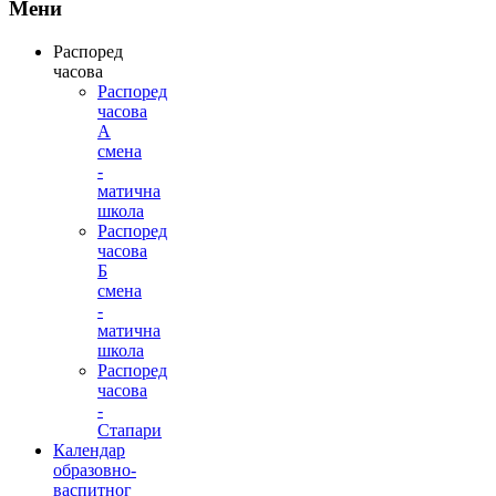
Мени
Распоред
часова
Распоред
часова
А
смена
-
матична
школа
Распоред
часова
Б
смена
-
матична
школа
Распоред
часова
-
Стапари
Календар
образовно-
васпитног