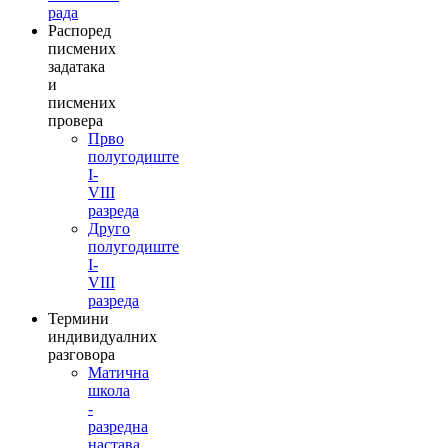
рада
Распоред
писмених
задатака
и
писмених
провера
Прво
полугодиште
I-
VIII
разреда
Друго
полугодиште
I-
VIII
разреда
Термини
индивидуалних
разговора
Матична
школа
-
разредна
настава