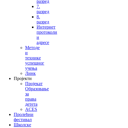
разред
7.
разред
8.
разред
Интернет
протоколи
и
адресе
Методе
и
технике
успешног
учења
Линк
Пројекти
Пројекат
Образовање
за
права
детета
ACES
Пролећни
фестивал
Школске