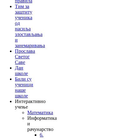
правила
Тим за
заштиту
ученика
од
насиља
злостављања
и
занемаривања
Прослава
Светог
Саве
Дан
школе
Били су
ученици
наше
школе
Интерактивно
учење
Математика
Информатика
и
рачунарство
6.