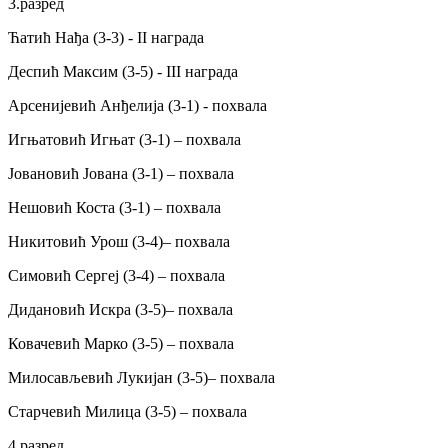
3.разред
Ћатић Нађа (3-3) - II награда
Деспић Максим (3-5) - III награда
Арсенијевић Анђелија (3-1) - похвала
Игњатовић Игњат (3-1) – похвала
Јовановић Јована (3-1) – похвала
Нешовић Коста (3-1) – похвала
Никитовић Урош (3-4)– похвала
Симовић Сергеј (3-4) – похвала
Дидановић Искра (3-5)– похвала
Ковачевић Марко (3-5) – похвала
Милосављевић Лукијан (3-5)– похвала
Старчевић Милица (3-5) – похвала
4.разред