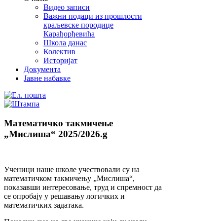
Видео записи
Важни подаци из прошлости
краљевске породице
Карађорђевића
Школа данас
Колектив
Историјат
Документа
Јавне набавке
Mатематичко такмичењe
„Мислиша“ 2025/2026.g
Ученици наше школе учествовали су на
математичком такмичењу „Мислиша“,
показавши интересовање, труд и спремност да
се опробају у решавању логичких и
математичких задатака.