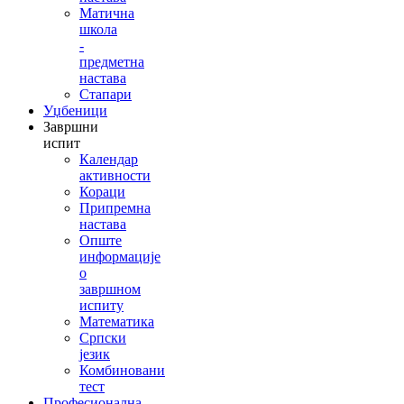
Матична
школа
-
предметна
настава
Стапари
Уџбеници
Завршни
испит
Календар
активности
Кораци
Припремна
настава
Опште
информације
о
завршном
испиту
Математика
Српски
језик
Комбиновани
тест
Професионална