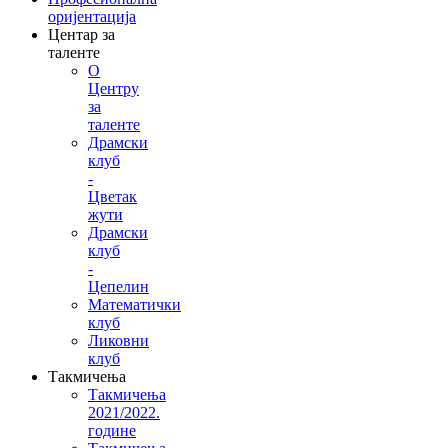
оријентација
Центар за
таленте
О
Центру
за
таленте
Драмски
клуб
-
Цветак
жути
Драмски
клуб
-
Цепелин
Математички
клуб
Ликовни
клуб
Такмичења
Такмичења
2021/2022.
године