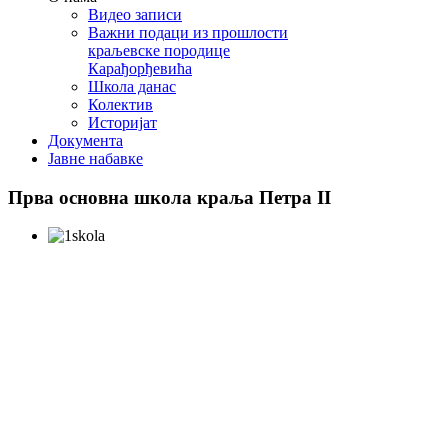
Видео записи
Важни подаци из прошлости
краљевске породице
Карађорђевића
Школа данас
Колектив
Историјат
Документа
Јавне набавке
Прва
основна школа краља Петра II