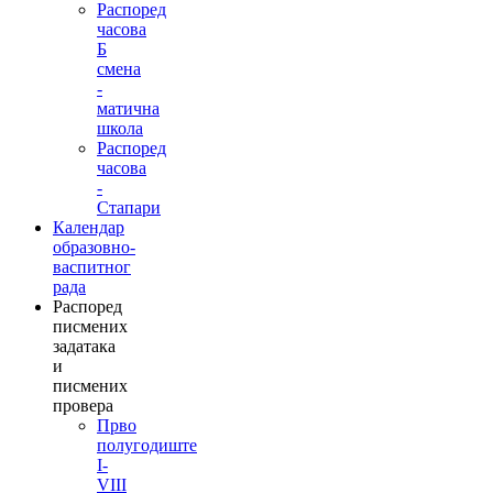
Распоред
часова
Б
смена
-
матична
школа
Распоред
часова
-
Стапари
Календар
образовно-
васпитног
рада
Распоред
писмених
задатака
и
писмених
провера
Прво
полугодиште
I-
VIII