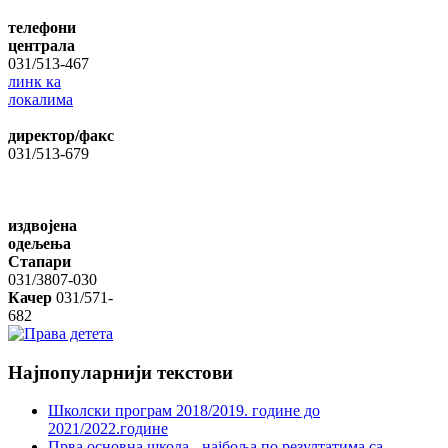
телефони
централа
031/513-467
линк ка
локалима
директор/факс
031/513-679
издвојена
одељења
Стапари
031/3807-030
Качер
031/571-
682
Најпопуларнији
текстови
Школски програм 2018/2019. године дo
2021/2022.године
Прва основна школа - најбоља по резултатима са