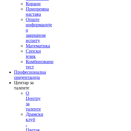
Кораци
Припремна
настава
Опште
информације
о
завршном
испиту
Математика
Српски
језик
Комбиновани
тест
Професионална
оријентација
Центар за
таленте
О
Центру
за
таленте
Драмски
клуб
-
Цветак