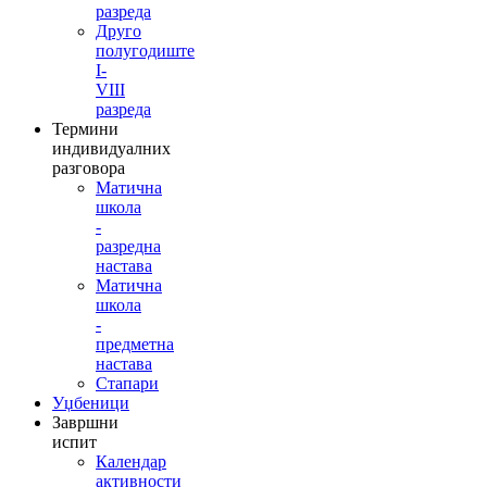
разреда
Друго
полугодиште
I-
VIII
разреда
Термини
индивидуалних
разговора
Матична
школа
-
разредна
настава
Матична
школа
-
предметна
настава
Стапари
Уџбеници
Завршни
испит
Календар
активности