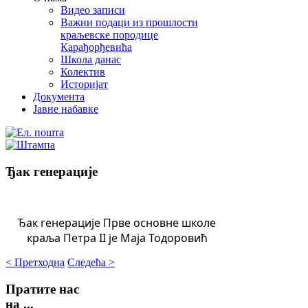
Видео записи
Важни подаци из прошлости
краљевске породице
Карађорђевића
Школа данас
Колектив
Историјат
Документа
Јавне набавке
Ђак генерације
Ђак генерације Прве основне школе
краља Петра II је Маја Тодоровић
< Претходна
Следећа >
Пратите
нас
на ...