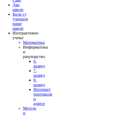
Саве
Дан
школе
Били су
ученици
наше
школе
Интерактивно
учење
Математика
Информатика
и
рачунарство
6.
разред
7.
разред
8.
разред
Интернет
протоколи
и
адресе
Методе
и