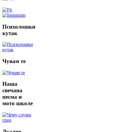
Психолошки
кутак
Чувам
те
Наша
свечана
песма и
мото школе
Дуално