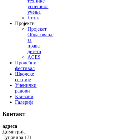
технике
успешног
учења
Линк
Пројекти
Пројекат
Образовање
за
права
детета
ACES
Пролећни
фестивал
Школске
секције
Ученички
радови
Квизови
Галерија
Контакт
адреса
Димитрија
Туцовића 171