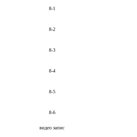
8-1
8-2
8-3
8-4
8-5
8-6
видео запис