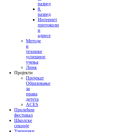
разред
8.
разред
Интернет
протоколи
и
адресе
Методе
и
технике
успешног
учења
Линк
Пројекти
Пројекат
Образовање
за
права
детета
ACES
Пролећни
фестивал
Школске
секције
Ученички