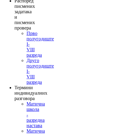
Распоред
писмених
задатака
и
писмених
провера
Прво
полугодиште
I-
VIII
разреда
Друго
полугодиште
I-
VIII
разреда
Термини
индивидуалних
разговора
Матична
школа
-
разредна
настава
Матична