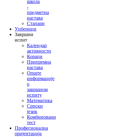
школа
-
предметна
настава
Стапари
Уџбеници
Завршни
испит
Календар
активности
Кораци
Припремна
настава
Опште
информације
о
завршном
испиту
Математика
Српски
језик
Комбиновани
тест
Професионална
оријентација