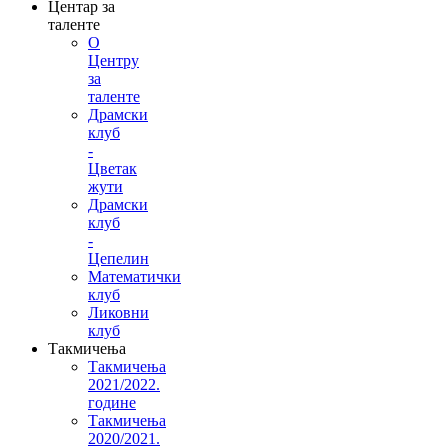
Центар за
таленте
О
Центру
за
таленте
Драмски
клуб
-
Цветак
жути
Драмски
клуб
-
Цепелин
Математички
клуб
Ликовни
клуб
Такмичења
Такмичења
2021/2022.
године
Такмичења
2020/2021.