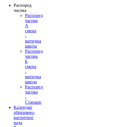
Распоред
часова
Распоред
часова
А
смена
-
матична
школа
Распоред
часова
Б
смена
-
матична
школа
Распоред
часова
-
Стапари
Календар
образовно-
васпитног
рада