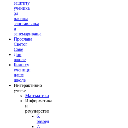
заштиту
ученика
од
насиља
злостављања
и
занемаривања
Прослава
Светог
Саве
Дан
школе
Били су
ученици
наше
школе
Интерактивно
учење
Математика
Информатика
и
рачунарство
6.
разред
7.