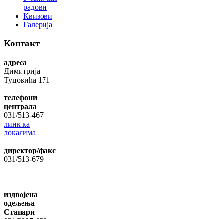
радови
Квизови
Галерија
Контакт
адреса
Димитрија
Туцовића 171
телефони
централа
031/513-467
линк ка
локалима
директор/факс
031/513-679
издвојена
одељења
Стапари