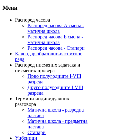
Мени
Распоред часова
Распоред часова А смена -
матична школа
Распоред часова Б смена -
матична школа
Распоред часова - Стапари
Календар образовно-васпитног
рада
Распоред писмених задатака и
писмених провера
Прво полугодиште I-VIII
разреда
Друго полугодиште I-VIII
разреда
Термини индивидуалних
разговора
Матична школа - разредна
настава
Матична школа - предметна
настава
Стапари
Уџбеници