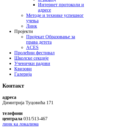
Интернет протоколи и
адресе
Методе и технике успешног
учења
Линк
Пројекти
Пројекат Образовање за
права детета
ACES
Пролећни фестивал
Школске секције
Ученички радови
Квизови
Галерија
Контакт
адреса
Димитрија Туцовића 171
телефони
централа
031/513-467
линк ка локалима