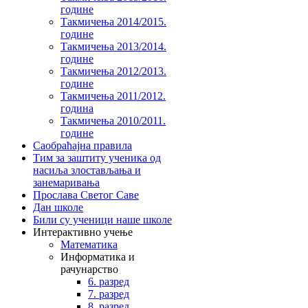
године
Такмичења 2014/2015.
године
Такмичења 2013/2014.
године
Такмичења 2012/2013.
године
Такмичења 2011/2012.
година
Такмичења 2010/2011.
године
Саобраћајна правила
Тим за заштиту ученика од
насиља злостављања и
занемаривања
Прослава Светог Саве
Дан школе
Били су ученици наше школе
Интерактивно учење
Математика
Информатика и
рачунарство
6. разред
7. разред
8. разред