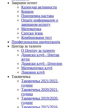
Завршни испит
Календар активности
Кораци
Припремна настава
Опште информације о
завршном испиту
Математика
Српски језик
Комбиновани тест
Професионална оријентација
Центар за таленте
О Центру за таленте
Драмски клуб - Цветак
жути
Драмски клуб - Цепелин
Математички клуб
Ликовни клуб
Такмичења
Такмичења 2021/2022.
године
Такмичења 2020/2021.
година
Такмичења 2019/2020.
године
Такмичења 2015/2016.