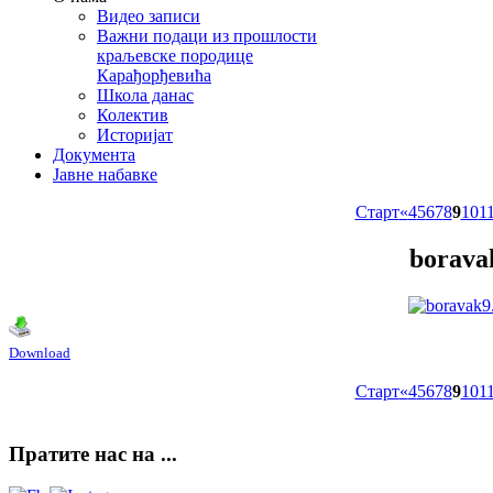
Видео записи
Важни подаци из прошлости
краљевске породице
Карађорђевића
Школа данас
Колектив
Историјат
Документа
Јавне набавке
Старт
«
4
5
6
7
8
9
10
1
borava
Download
Старт
«
4
5
6
7
8
9
10
1
Пратите
нас на ...