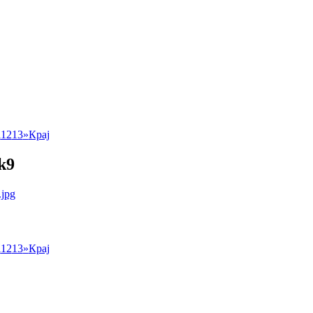
1
12
13
»
Крај
k9
1
12
13
»
Крај