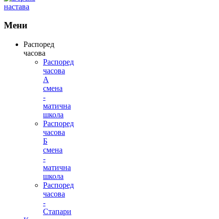
Мени
Распоред
часова
Распоред
часова
А
смена
-
матична
школа
Распоред
часова
Б
смена
-
матична
школа
Распоред
часова
-
Стапари