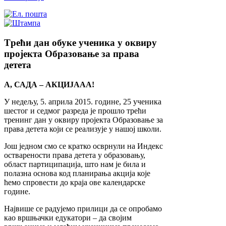
Tрећи дан обуке ученика у оквиру
пројекта Образовање за права
детета
А, САДА – АКЦИЈААА!
У недељу, 5. априла 2015. године, 25 ученика
шестог и седмог разреда је прошло трећи
тренинг дан у оквиру пројекта Образовање за
права детета који се реализује у нашој школи.
Још једном смо се кратко осврнули на Индекс
остварености права детета у образовању,
област партиципација, што нам је била и
полазна основа код планирања акција које
ћемо спровести до краја ове календарске
године.
Највише се радујемо прилици да се опробамо
као вршњачки едукатори – да својим