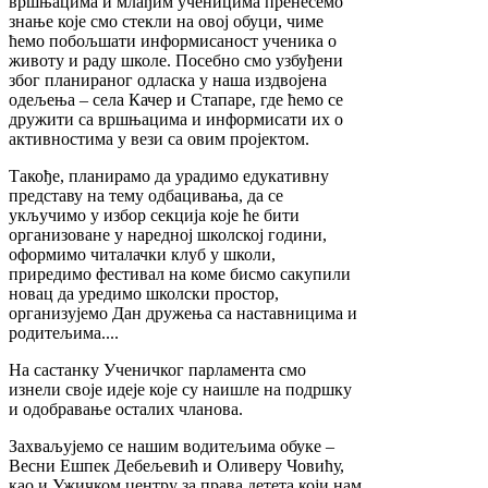
вршњацима и млађим ученицима пренесемо
знање које смо стекли на овој обуци, чиме
ћемо побољшати информисаност ученика о
животу и раду школе. Посебно смо узбуђени
због планираног одласка у наша издвојена
одељења – села Качер и Стапаре, где ћемо се
дружити са вршњацима и информисати их о
активностима у вези са овим пројектом.
Такође, планирамо да урадимо едукативну
представу на тему одбацивања, да се
укључимо у избор секција које ће бити
организоване у наредној школској години,
оформимо читалачки клуб у школи,
приредимо фестивал на коме бисмо сакупили
новац да уредимо школски простор,
организујемо Дан дружења са наставницима и
родитељима....
На састанку Ученичког парламента смо
изнели своје идеје које су наишле на подршку
и одобравање осталих чланова.
Захваљујемо се нашим водитељима обуке –
Весни Ешпек Дебељевић и Оливеру Човићу,
као и Ужичком центру за права детета који нам