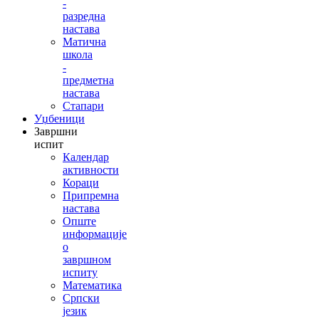
-
разредна
настава
Матична
школа
-
предметна
настава
Стапари
Уџбеници
Завршни
испит
Календар
активности
Кораци
Припремна
настава
Опште
информације
о
завршном
испиту
Математика
Српски
језик