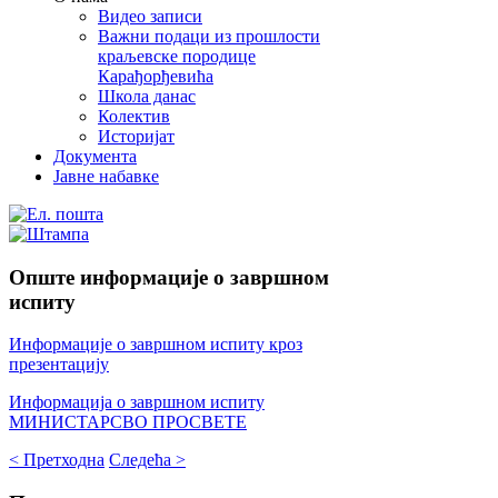
Видео записи
Важни подаци из прошлости
краљевске породице
Карађорђевића
Школа данас
Колектив
Историјат
Документа
Јавне набавке
Опште информације о завршном
испиту
Информације о завршном испиту кроз
презентацију
Информација о завршном испиту
МИНИСТАРСВО ПРОСВЕТЕ
< Претходна
Следећа >