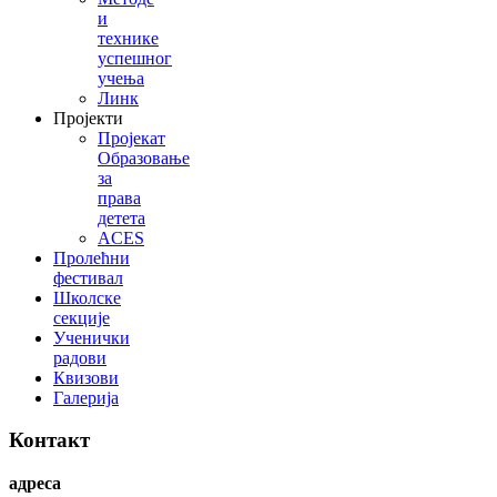
и
технике
успешног
учења
Линк
Пројекти
Пројекат
Образовање
за
права
детета
ACES
Пролећни
фестивал
Школске
секције
Ученички
радови
Квизови
Галерија
Контакт
адреса