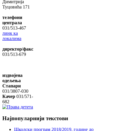
Димитрија
Туцовића 171
телефони
централа
031/513-467
линк ка
локалима
директор/факс
031/513-679
издвојена
одељења
Стапари
031/3807-030
Качер
031/571-
682
Најпопуларнији
текстови
Школски програм 2018/2019. године дo