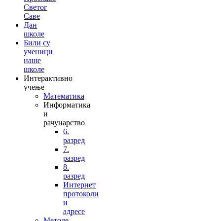
Светог
Саве
Дан
школе
Били су
ученици
наше
школе
Интерактивно
учење
Математика
Информатика
и
рачунарство
6.
разред
7.
разред
8.
разред
Интернет
протоколи
и
адресе
Методе