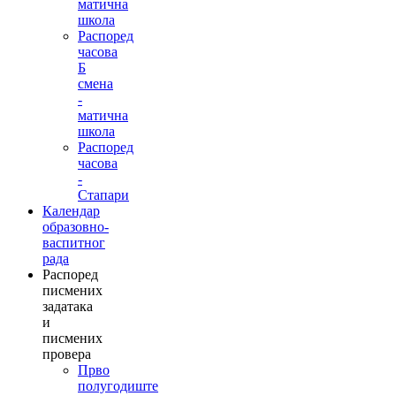
матична
школа
Распоред
часова
Б
смена
-
матична
школа
Распоред
часова
-
Стапари
Календар
образовно-
васпитног
рада
Распоред
писмених
задатака
и
писмених
провера
Прво
полугодиште