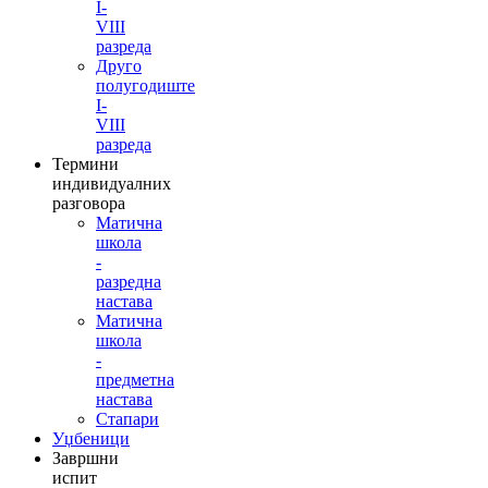
I-
VIII
разреда
Друго
полугодиште
I-
VIII
разреда
Термини
индивидуалних
разговора
Матична
школа
-
разредна
настава
Матична
школа
-
предметна
настава
Стапари
Уџбеници
Завршни
испит