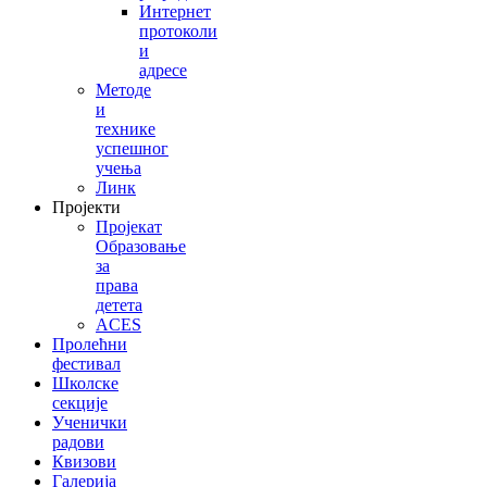
Интернет
протоколи
и
адресе
Методе
и
технике
успешног
учења
Линк
Пројекти
Пројекат
Образовање
за
права
детета
ACES
Пролећни
фестивал
Школске
секције
Ученички
радови
Квизови
Галерија