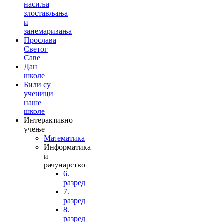
насиља
злостављања
и
занемаривања
Прослава
Светог
Саве
Дан
школе
Били су
ученици
наше
школе
Интерактивно
учење
Математика
Информатика
и
рачунарство
6.
разред
7.
разред
8.
разред