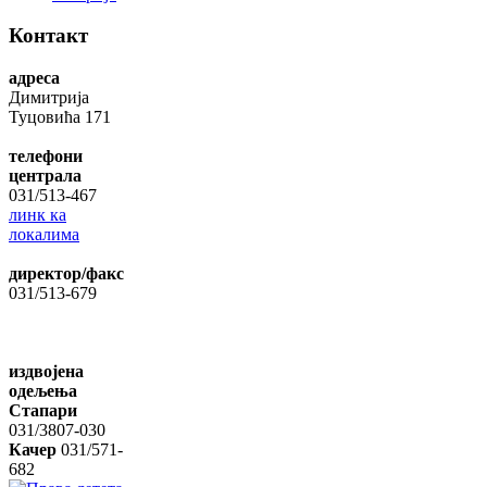
Контакт
адреса
Димитрија
Туцовића 171
телефони
централа
031/513-467
линк ка
локалима
директор/факс
031/513-679
издвојена
одељења
Стапари
031/3807-030
Качер
031/571-
682