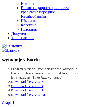
Видео записи
Важни подаци из прошлости
краљевске породице
Карађорђевића
Школа данас
Колектив
Историјат
Документа
Јавне набавке
Функције у Excelu
Preuzeti sledećie
Excel
dokumente
,
otvoriti ih i
kreirati njihove kopije u svoj direktorijum pod
istim nazivom (
Save As...
komanda)
Download file Vezba_5
Download file Vezba_4
Download file Vezba_8
Download file Vezba_8a
Старт
1