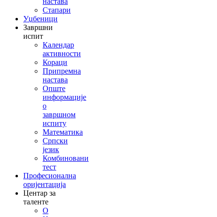
настава
Стапари
Уџбеници
Завршни
испит
Календар
активности
Кораци
Припремна
настава
Опште
информације
о
завршном
испиту
Математика
Српски
језик
Комбиновани
тест
Професионална
оријентација
Центар за
таленте
О