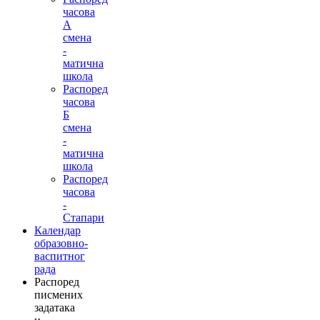
часова
А
смена
-
матична
школа
Распоред
часова
Б
смена
-
матична
школа
Распоред
часова
-
Стапари
Календар
образовно-
васпитног
рада
Распоред
писмених
задатака