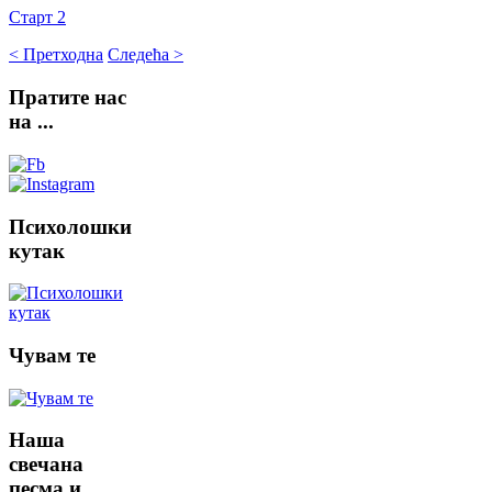
Старт 2
< Претходна
Следећа >
Пратите
нас
на ...
Психолошки
кутак
Чувам
те
Наша
свечана
песма и