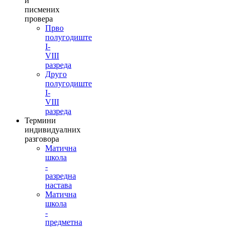
и
писмених
провера
Прво
полугодиште
I-
VIII
разреда
Друго
полугодиште
I-
VIII
разреда
Термини
индивидуалних
разговора
Матична
школа
-
разредна
настава
Матична
школа
-
предметна