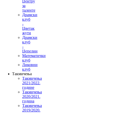
Центру
за
таленте
Драмски
клуб
-
Цветак
жути
Драмски
клуб
-
Цепелин
Математички
клуб
Ликовни
клуб
Такмичења
Такмичења
2021/2022.
године
Такмичења
2020/2021.
година
Такмичења
2019/2020.