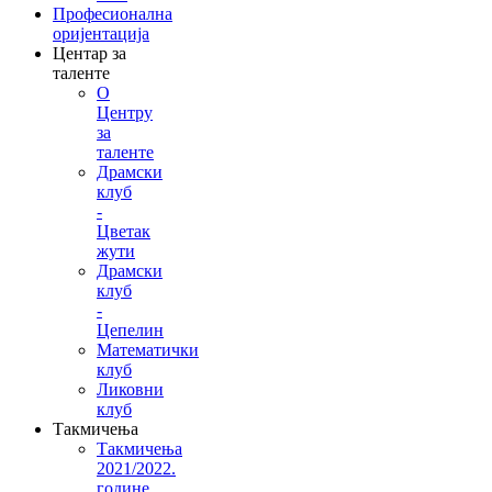
Професионална
оријентација
Центар за
таленте
О
Центру
за
таленте
Драмски
клуб
-
Цветак
жути
Драмски
клуб
-
Цепелин
Математички
клуб
Ликовни
клуб
Такмичења
Такмичења
2021/2022.
године