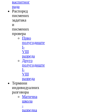
васпитног
рада
Распоред
писмених
задатака
и
писмених
провера
Прво
полугодиште
I-
VIII
разреда
Друго
полугодиште
I-
VIII
разреда
Термини
индивидуалних
разговора
Матична
школа
-
разредна