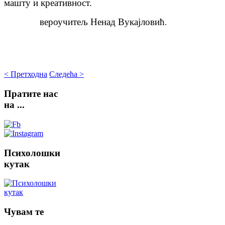
машту и креативност.
вероучитељ Ненад Вукајловић
.
< Претходна
Следећа >
Пратите
нас
на ...
Психолошки
кутак
Чувам
те