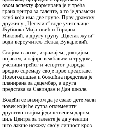
овом аспекту формирана је и трећа
грана центра за таленте, а то је драмски
клуб који има две групе. Прву драмску
дружину „Цепелин“ воде учитељице
Љубинка Мијатовић и Гордана
Никовић, а другу групу „Цветак жути“
води вероучитељ Ненад Вукајловић.
Својим гласом, изражајем, дикцијом,
појавом, а најпре вежбањем и трудом,
ученици трећег и четвртог разреда
вредно спремају своје прве представе.
Новогодишња и божићна представа је
планирана за децембар, а друга
представа за Савиндан и Дан школе.
Водећи се визијом да је свако дете мали
човек који ће сутра оплеменити
друштво својим јединственим даром,
циљ Центра за таленте је да ученици
што лакше искажу своју личност кроз