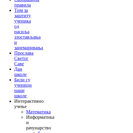
правила
Тим за
заштиту
ученика
од
насиља
злостављања
и
занемаривања
Прослава
Светог
Саве
Дан
школе
Били су
ученици
наше
школе
Интерактивно
учење
Математика
Информатика
и
рачунарство