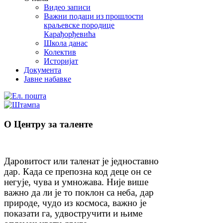
Видео записи
Важни подаци из прошлости
краљевске породице
Карађорђевића
Школа данас
Колектив
Историјат
Документа
Јавне набавке
О Центру за таленте
Даровитост или таленат је једноставно
дар. Када се препозна код деце он се
негује, чува и умножава. Није више
важно да ли је то поклон са неба, дар
природе, чудо из космоса, важно је
показати га, удвостручити и њиме