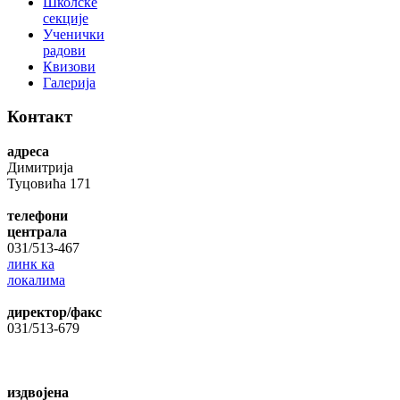
Школске
секције
Ученички
радови
Квизови
Галерија
Контакт
адреса
Димитрија
Туцовића 171
телефони
централа
031/513-467
линк ка
локалима
директор/факс
031/513-679
издвојена