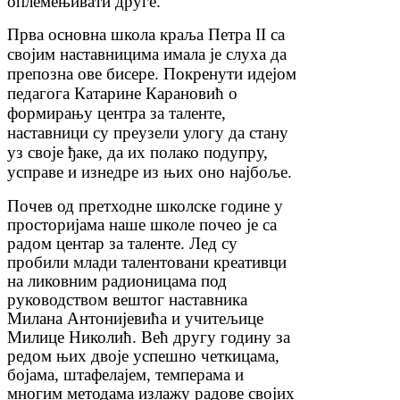
оплемењивати друге.
Прва основна школа краља Петра
II
са
својим наставницима имала је слуха да
препозна ове бисере. Покренути идејом
педагога Катарине Карановић о
формирању центра за таленте,
наставници су преузели улогу да стану
уз своје ђаке, да их полако подупру,
усправе и изнедре из њих оно најбоље.
Почев од претходне школске године у
просторијама наше школе почео је са
радом центар за таленте. Лед су
пробили млади талентовани креативци
на ликовним радионицама под
руководством вештог наставника
Милана Антонијевића и учитељице
Милице Николић. Већ другу годину за
редом њих двоје успешно четкицама,
бојама, штафелајем, темперама и
многим методама излажу радове својих