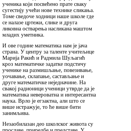
ученика који посвећено прате сваку
сугестију учећи нове технике сликања.
Томе сведоче ходници наше школе где
се налазе цртежи, слике и друга
ликовна остварења насликана маштом
младих уметника.
И ове године математика нам је јача
страна. У центру за таленте учитељице
Марија Ракић и Радмила Шуљагић
кроз математичке задатке подстичу
ученике на размишљање, повезивање,
уочавање, склапање, састављање и
друге математичке неједначине. На
свакој радионици ученици утврде да је
математика невероватна и интересантна
наука. Врло је егзактна, али што се
више истражује, то ће више бити
занимљива.
Незаобилазан део школског живота су
прославе, приредбе и представе. У