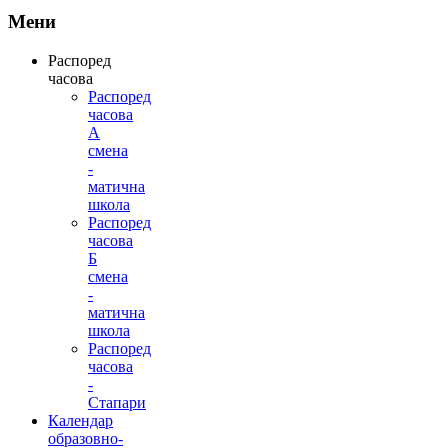
Мени
Распоред
часова
Распоред
часова
А
смена
-
матична
школа
Распоред
часова
Б
смена
-
матична
школа
Распоред
часова
-
Стапари
Календар
образовно-