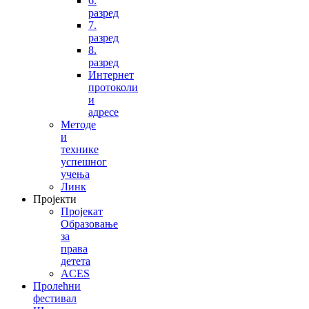
6.
разред
7.
разред
8.
разред
Интернет
протоколи
и
адресе
Методе
и
технике
успешног
учења
Линк
Пројекти
Пројекат
Образовање
за
права
детета
ACES
Пролећни
фестивал