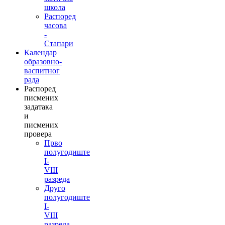
школа
Распоред
часова
-
Стапари
Календар
образовно-
васпитног
рада
Распоред
писмених
задатака
и
писмених
провера
Прво
полугодиште
I-
VIII
разреда
Друго
полугодиште
I-
VIII
разреда