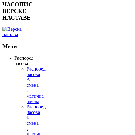
ЧАСОПИС
ВЕРСКЕ
НАСТАВЕ
Мени
Распоред
часова
Распоред
часова
А
смена
-
матична
школа
Распоред
часова
Б
смена
-
матична