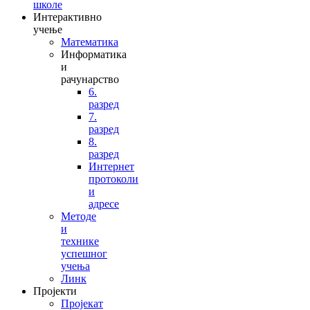
школе
Интерактивно
учење
Математика
Информатика
и
рачунарство
6.
разред
7.
разред
8.
разред
Интернет
протоколи
и
адресе
Методе
и
технике
успешног
учења
Линк
Пројекти
Пројекат