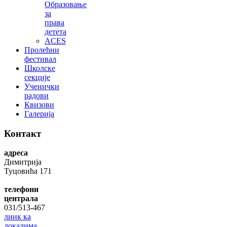
Образовање
за
права
детета
ACES
Пролећни
фестивал
Школске
секције
Ученички
радови
Квизови
Галерија
Контакт
адреса
Димитрија
Туцовића 171
телефони
централа
031/513-467
линк ка
локалима