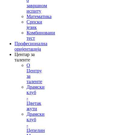
о
завршном
испиту
Математика
Српски
језик
Комбиновани
тест
Професионална
оријентација
Центар за
таленте
О
Центру
за
таленте
Драмски
клуб
-
Цветак
жути
Драмски
клуб
-
Цепелин