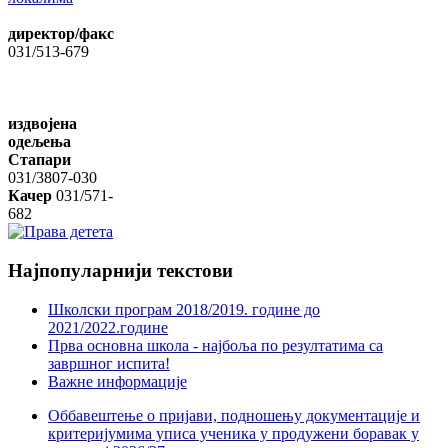
директор/факс
031/513-679
издвојена
одељења
Стапари
031/3807-030
Качер
031/571-
682
Најпопуларнији
текстови
Школски програм 2018/2019. године дo
2021/2022.године
Прва основна школа - најбоља по резултатима са
завршног испита!
Важне информације
Оббавештење о пријави, подношењу документације и
критеријумима уписа ученика у продужени боравак у