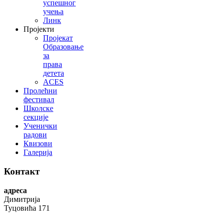
успешног
учења
Линк
Пројекти
Пројекат
Образовање
за
права
детета
ACES
Пролећни
фестивал
Школске
секције
Ученички
радови
Квизови
Галерија
Контакт
адреса
Димитрија
Туцовића 171