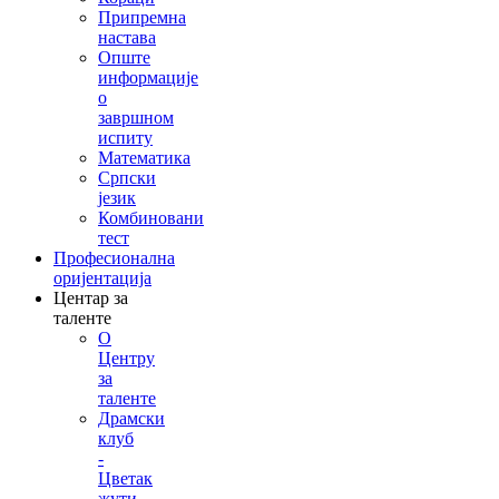
Припремна
настава
Опште
информације
о
завршном
испиту
Математика
Српски
језик
Комбиновани
тест
Професионална
оријентација
Центар за
таленте
О
Центру
за
таленте
Драмски
клуб
-
Цветак
жути