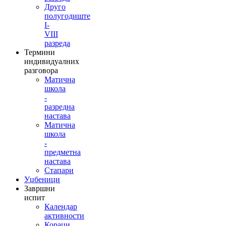
Друго
полугодиште
I-
VIII
разреда
Термини
индивидуалних
разговора
Матична
школа
-
разредна
настава
Матична
школа
-
предметна
настава
Стапари
Уџбеници
Завршни
испит
Календар
активности
Кораци