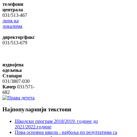
телефони
централа
031/513-467
линк ка
локалима
директор/факс
031/513-679
издвојена
одељења
Стапари
031/3807-030
Качер
031/571-
682
Најпопуларнији
текстови
Школски програм 2018/2019. године дo
2021/2022.године
Прва основна школа - најбоља по резултатима са