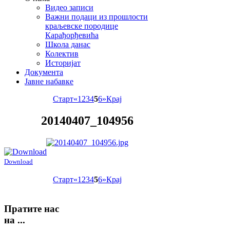
Видео записи
Важни подаци из прошлости
краљевске породице
Карађорђевића
Школа данас
Колектив
Историјат
Документа
Јавне набавке
Старт
«
1
2
3
4
5
6
»
Крај
20140407_104956
Download
Старт
«
1
2
3
4
5
6
»
Крај
Пратите
нас
на ...