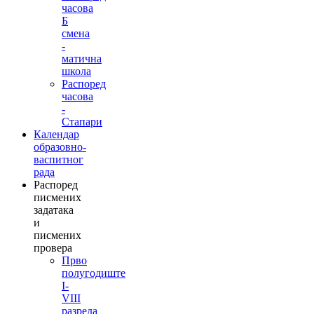
часова
Б
смена
-
матична
школа
Распоред
часова
-
Стапари
Календар
образовно-
васпитног
рада
Распоред
писмених
задатака
и
писмених
провера
Прво
полугодиште
I-
VIII
разреда