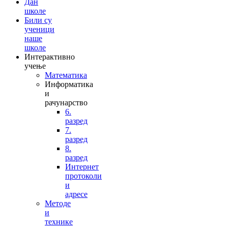
Дан
школе
Били су
ученици
наше
школе
Интерактивно
учење
Математика
Информатика
и
рачунарство
6.
разред
7.
разред
8.
разред
Интернет
протоколи
и
адресе
Методе
и
технике