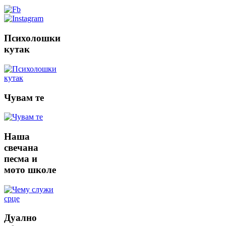
Психолошки
кутак
Чувам
те
Наша
свечана
песма и
мото школе
Дуално