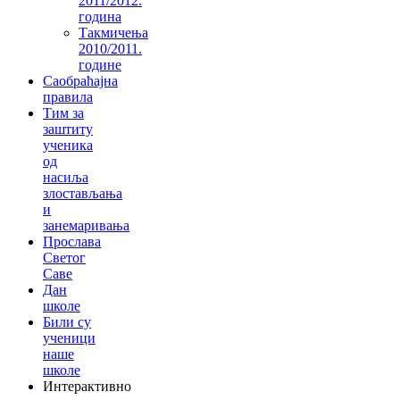
2011/2012.
година
Такмичења
2010/2011.
године
Саобраћајна
правила
Тим за
заштиту
ученика
од
насиља
злостављања
и
занемаривања
Прослава
Светог
Саве
Дан
школе
Били су
ученици
наше
школе
Интерактивно