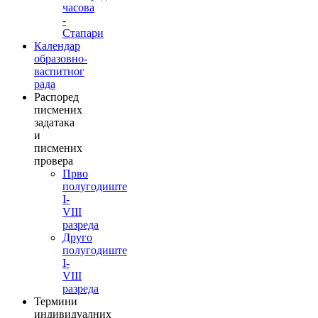
часова
-
Стапари
Календар
образовно-
васпитног
рада
Распоред
писмених
задатака
и
писмених
провера
Прво
полугодиште
I-
VIII
разреда
Друго
полугодиште
I-
VIII
разреда
Термини
индивидуалних