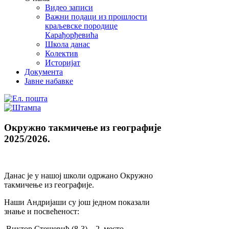
Видео записи
Важни подаци из прошлости
краљевске породице
Карађорђевића
Школа данас
Колектив
Историјат
Документа
Јавне набавке
Окружно такмичење из географије
2025/2026.
Данас је у нашој школи одржано Окружно
такмичење из географије.
Наши Андријаши су још једном показали
знање и посвећеност:
Виктор Стешевић (8-3) – 2. место