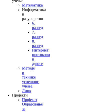
учење
Математика
Информатика
и
рачунарство
6.
разред
7.
разред
8.
разред
Интернет
протоколи
и
адресе
Методе
и
технике
успешног
учења
Линк
Пројекти
Пројекат
Образовање
за