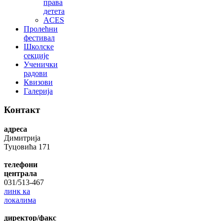
права
детета
ACES
Пролећни
фестивал
Школске
секције
Ученички
радови
Квизови
Галерија
Контакт
адреса
Димитрија
Туцовића 171
телефони
централа
031/513-467
линк ка
локалима
директор/факс