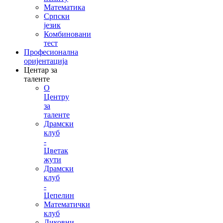
Математика
Српски
језик
Комбиновани
тест
Професионална
оријентација
Центар за
таленте
О
Центру
за
таленте
Драмски
клуб
-
Цветак
жути
Драмски
клуб
-
Цепелин
Математички
клуб
Ликовни