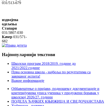
031/513-679
издвојена
одељења
Стапари
031/3807-030
Качер
031/571-
682
Најпопуларнији
текстови
Школски програм 2018/2019. године дo
2021/2022.године
Прва основна школа - најбоља по резултатима са
завршног испита!
Важне информације
Оббавештење о пријави, подношењу документације и
критеријумима уписа ученика у продужени боравак у
школској 2026/27. години
ПОДЕЛА ЂАЧКИХ КЊИЖИЦА И СВЕДОЧАНСТАВА
Уџбеници - размена