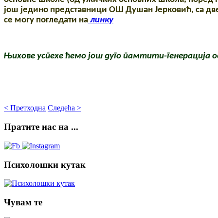
још једино представници ОШ Душан Јерковић, са дв
се могу погледати на
линку
Њихове успехе ћемо још дуго памтити-генерација ос
< Претходна
Следећа >
Пратите
нас на ...
Психолошки
кутак
Чувам
те