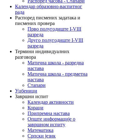
Распоред часова - Стапари
Календар образовно-васпитног
рада
Распоред писмених задатака и
писмених провера
Прво полугодиште I-VIII
разреда
Друго полугодиште I-VIII
разреда
Термини индивидуалних
разговора
Матична школа - разредна
настава
Матична школа - предметна
настава
Стапари
Уџбеници
Завршни испит
Календар активности
Кораци
Припремна настава
Опште информације о
завршном испиту
Математика
Српски језик