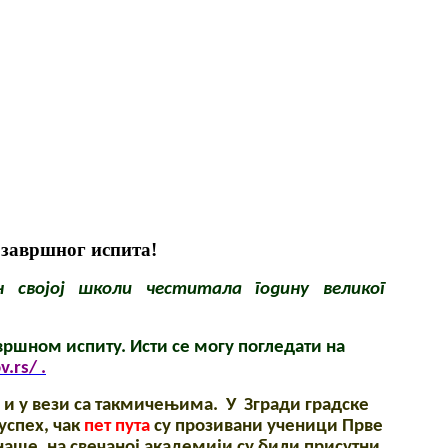
 завршног испита!
н својој школи честитала годину великог
вршном испиту. Исти се могу погледати на
.rs/ .
х и у вези са такмичењима. У Згради градске
успех, чак
пет пута
су прозивани ученици Прве
аше, на свечаној академији су били присутни