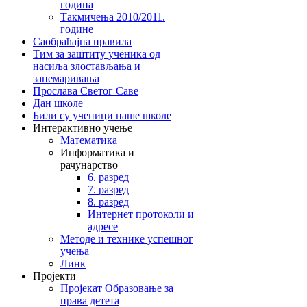
година
Такмичења 2010/2011.
године
Саобраћајна правила
Тим за заштиту ученика од
насиља злостављања и
занемаривања
Прослава Светог Саве
Дан школе
Били су ученици наше школе
Интерактивно учење
Математика
Информатика и
рачунарство
6. разред
7. разред
8. разред
Интернет протоколи и
адресе
Методе и технике успешног
учења
Линк
Пројекти
Пројекат Образовање за
права детета