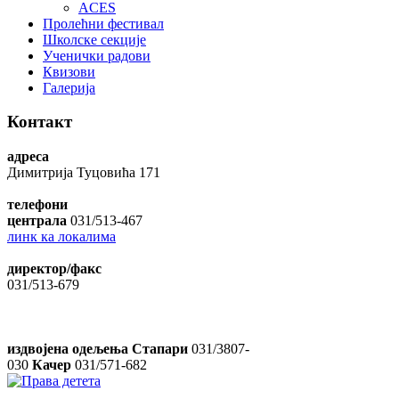
ACES
Пролећни фестивал
Школске секције
Ученички радови
Квизови
Галерија
Контакт
адреса
Димитрија Туцовића 171
телефони
централа
031/513-467
линк ка локалима
директор/факс
031/513-679
издвојена одељења Стапари
031/3807-
030
Качер
031/571-682