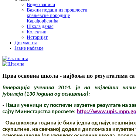
Видео записи
Важни подаци из прошлости
краљевске породице
Карађорђевића
Школа данас
Колектив
Историјат
Документа
Јавне набавке
Прва основна школа - најбоља по резултатима са
Генерација ученика 2014. је на најлепши начи
јубилеја
(130 година од оснивања):
-
Наши ученици су постигли изузетне резултате на за
сајту Министарства просвете:
http://www.upis.mpn.gov
-
Ова школска година је била једна од најуспешнији
скупштине, на свечаној додели диплома за изузетан 
основне школе (од ужичких основних школа, поред н