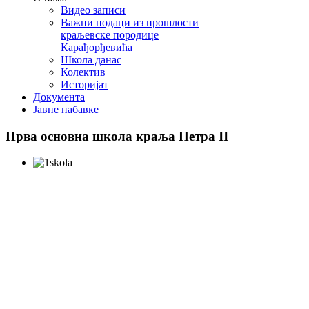
Видео записи
Важни подаци из прошлости
краљевске породице
Карађорђевића
Школа данас
Колектив
Историјат
Документа
Јавне набавке
Прва
основна школа краља Петра II