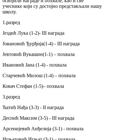
освојили награде и похвале, као и све
учеснике који су достојно представљали нашу
школу.
1.разред
Јездић Лука (1-2)- III награда
Јовановић Ђурђија(1-4) - III награда
Јевтовић Вукашин(1-1) – похвала
Ивановић Јана (1-4) - похвала
Старчевић Милош (1-4) – похвала
Ковач Стефан (1-5)– похвала
3.разред
Ћатић Нађа (3-3) - II награда
Деспић Максим (3-5) - III награда
Арсенијевић Анђелија (3-1) - похвала
Игњатовић Игњат (3-1) – похвала