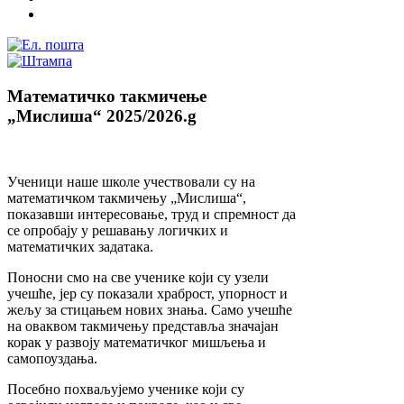
Mатематичко такмичењe
„Мислиша“ 2025/2026.g
Ученици наше школе учествовали су на
математичком такмичењу „Мислиша“,
показавши интересовање, труд и спремност да
се опробају у решавању логичких и
математичких задатака.
Поносни смо на све ученике који су узели
учешће, јер су показали храброст, упорност и
жељу за стицањем нових знања. Само учешће
на оваквом такмичењу представља значајан
корак у развоју математичког мишљења и
самопоуздања.
Посебно похваљујемо ученике који су