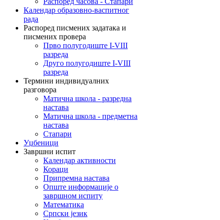
Распоред часова - Стапари
Календар образовно-васпитног
рада
Распоред писмених задатака и
писмених провера
Прво полугодиште I-VIII
разреда
Друго полугодиште I-VIII
разреда
Термини индивидуалних
разговора
Матична школа - разредна
настава
Матична школа - предметна
настава
Стапари
Уџбеници
Завршни испит
Календар активности
Кораци
Припремна настава
Опште информације о
завршном испиту
Математика
Српски језик