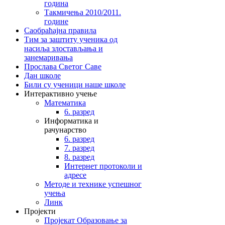
година
Такмичења 2010/2011.
године
Саобраћајна правила
Тим за заштиту ученика од
насиља злостављања и
занемаривања
Прослава Светог Саве
Дан школе
Били су ученици наше школе
Интерактивно учење
Математика
6. разред
Информатика и
рачунарство
6. разред
7. разред
8. разред
Интернет протоколи и
адресе
Методе и технике успешног
учења
Линк
Пројекти
Пројекат Образовање за