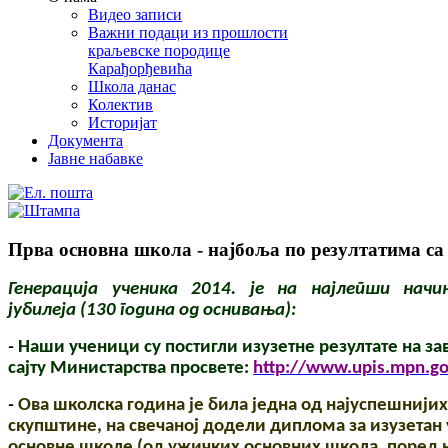
Видео записи
Важни подаци из прошлости
краљевске породице
Карађорђевића
Школа данас
Колектив
Историјат
Документа
Јавне набавке
Прва основна школа - најбоља по резултатима са
Генерација ученика 2014. је на најлепши начи
јубилеја
(130 година од оснивања):
-
Наши ученици су постигли изузетне резултате на за
сајту Министарства просвете:
http://www.upis.mpn.gov
-
Ова школска година је била једна од најуспешнији
скупштине, на свечаној додели диплома за изузетан 
основне школе (од ужичких основних школа, поред н