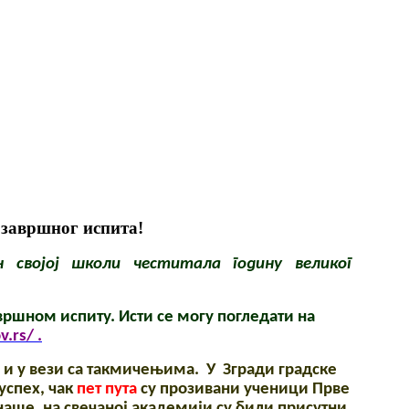
 завршног испита!
н својој школи честитала годину великог
вршном испиту. Исти се могу погледати на
.rs/ .
х и у вези са такмичењима. У Згради градске
успех, чак
пет пута
су прозивани ученици Прве
аше, на свечаној академији су били присутни