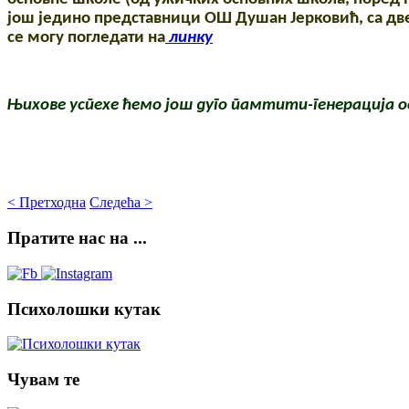
још једино представници ОШ Душан Јерковић, са дв
се могу погледати на
линку
Њихове успехе ћемо још дуго памтити-генерација ос
< Претходна
Следећа >
Пратите
нас на ...
Психолошки
кутак
Чувам
те