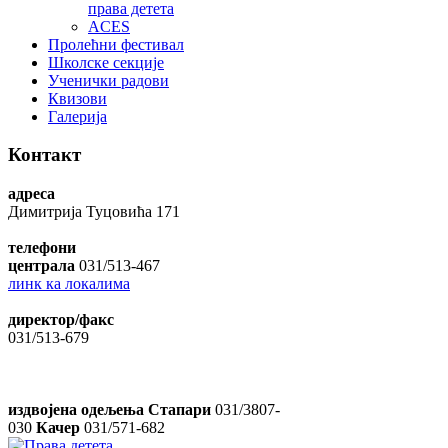
права детета
ACES
Пролећни фестивал
Школске секције
Ученички радови
Квизови
Галерија
Контакт
адреса
Димитрија Туцовића 171
телефони
централа
031/513-467
линк ка локалима
директор/факс
031/513-679
издвојена одељења Стапари
031/3807-
030
Качер
031/571-682