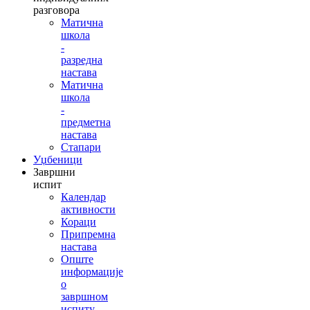
разговора
Матична
школа
-
разредна
настава
Матична
школа
-
предметна
настава
Стапари
Уџбеници
Завршни
испит
Календар
активности
Кораци
Припремна
настава
Опште
информације
о
завршном
испиту