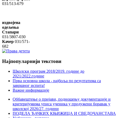
031/513-679
издвојена
одељења
Стапари
031/3807-030
Качер
031/571-
682
Најпопуларнији
текстови
Школски програм 2018/2019. године дo
2021/2022.године
Прва основна школа - најбоља по резултатима са
завршног испита!
Важне информације
Оббавештење о пријави, подношењу документације и
критеријумима уписа ученика у продужени боравак у
школској 2026/27. години
ПОДЕЛА ЂАЧКИХ КЊИЖИЦА И СВЕДОЧАНСТАВА