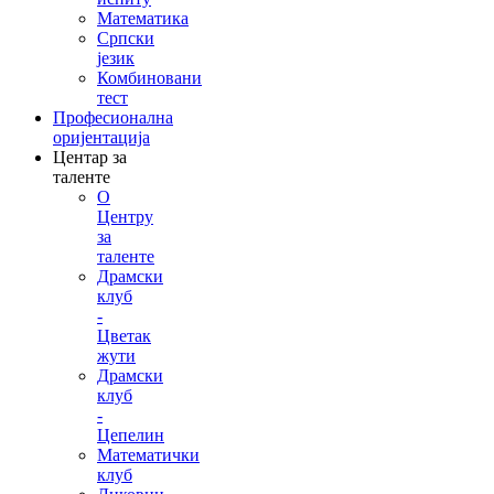
Математика
Српски
језик
Комбиновани
тест
Професионална
оријентација
Центар за
таленте
О
Центру
за
таленте
Драмски
клуб
-
Цветак
жути
Драмски
клуб
-
Цепелин
Математички
клуб