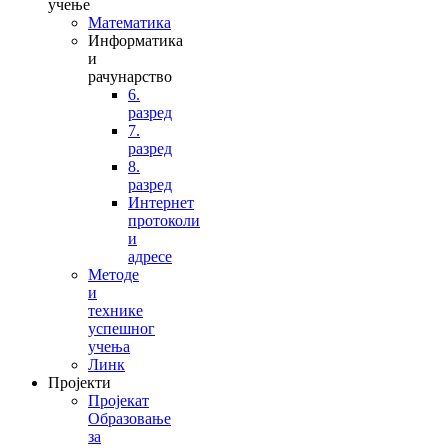
учење
Математика
Информатика
и
рачунарство
6.
разред
7.
разред
8.
разред
Интернет
протоколи
и
адресе
Методе
и
технике
успешног
учења
Линк
Пројекти
Пројекат
Образовање
за