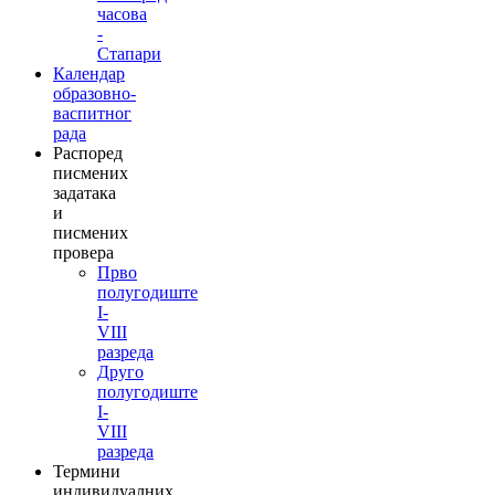
часова
-
Стапари
Календар
образовно-
васпитног
рада
Распоред
писмених
задатака
и
писмених
провера
Прво
полугодиште
I-
VIII
разреда
Друго
полугодиште
I-
VIII
разреда
Термини
индивидуалних