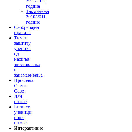
2011/2012.
година
Такмичења
2010/2011.
године
Саобраћајна
правила
Тим за
заштиту
ученика
од
насиља
злостављања
и
занемаривања
Прослава
Светог
Саве
Дан
школе
Били су
ученици
наше
школе
Интерактивно