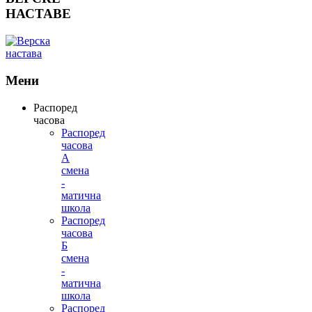
НАСТАВЕ
Мени
Распоред
часова
Распоред
часова
А
смена
-
матична
школа
Распоред
часова
Б
смена
-
матична
школа
Распоред