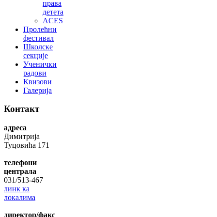
права
детета
ACES
Пролећни
фестивал
Школске
секције
Ученички
радови
Квизови
Галерија
Контакт
адреса
Димитрија
Туцовића 171
телефони
централа
031/513-467
линк ка
локалима
директор/факс