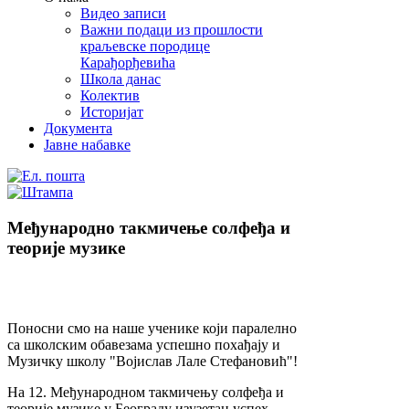
Видео записи
Важни подаци из прошлости
краљевске породице
Карађорђевића
Школа данас
Колектив
Историјат
Документа
Јавне набавке
Међународно такмичењe солфеђа и
теорије музике
Поносни смо на наше ученике који паралелно
са школским обавезама успешно похађају и
Музичку школу "Војислав Лале Стефановић"!
На 12. Међународном такмичењу солфеђа и
теорије музике у Београду изузетан успех