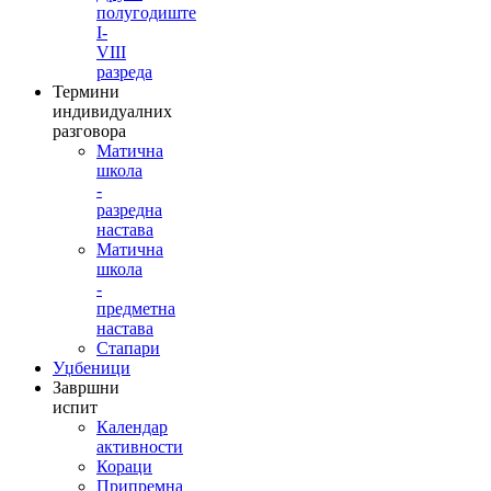
полугодиште
I-
VIII
разреда
Термини
индивидуалних
разговора
Матична
школа
-
разредна
настава
Матична
школа
-
предметна
настава
Стапари
Уџбеници
Завршни
испит
Календар
активности
Кораци
Припремна