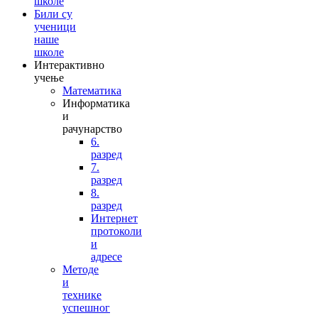
школе
Били су
ученици
наше
школе
Интерактивно
учење
Математика
Информатика
и
рачунарство
6.
разред
7.
разред
8.
разред
Интернет
протоколи
и
адресе
Методе
и
технике
успешног