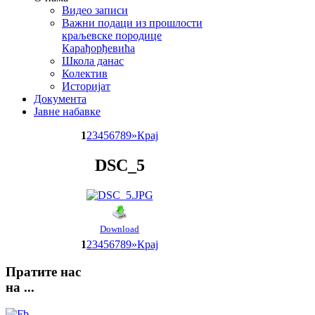
Видео записи
Важни подаци из прошлости
краљевске породице
Карађорђевића
Школа данас
Колектив
Историјат
Документа
Јавне набавке
1
2
3
4
5
6
7
8
9
»
Крај
DSC_5
Download
1
2
3
4
5
6
7
8
9
»
Крај
Пратите
нас
на ...