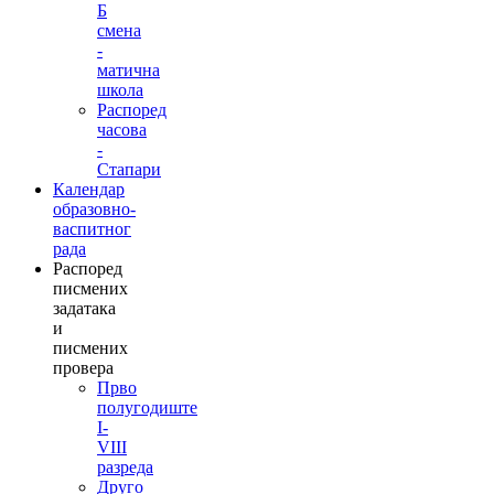
Б
смена
-
матична
школа
Распоред
часова
-
Стапари
Календар
образовно-
васпитног
рада
Распоред
писмених
задатака
и
писмених
провера
Прво
полугодиште
I-
VIII
разреда
Друго