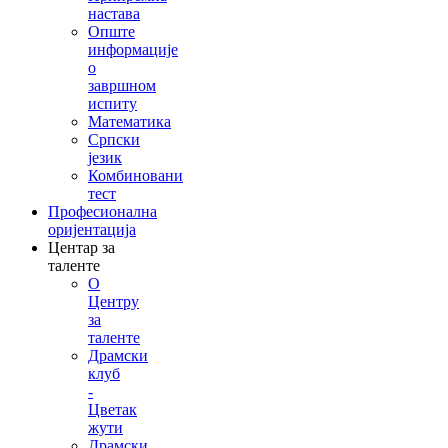
настава
Опште
информације
о
завршном
испиту
Математика
Српски
језик
Комбиновани
тест
Професионална
оријентација
Центар за
таленте
О
Центру
за
таленте
Драмски
клуб
-
Цветак
жути
Драмски