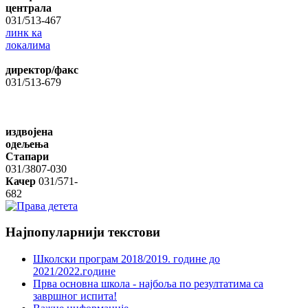
централа
031/513-467
линк ка
локалима
директор/факс
031/513-679
издвојена
одељења
Стапари
031/3807-030
Качер
031/571-
682
Најпопуларнији
текстови
Школски програм 2018/2019. године дo
2021/2022.године
Прва основна школа - најбоља по резултатима са
завршног испита!