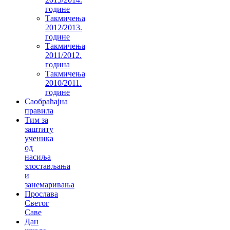
године
Такмичења
2012/2013.
године
Такмичења
2011/2012.
година
Такмичења
2010/2011.
године
Саобраћајна
правила
Тим за
заштиту
ученика
од
насиља
злостављања
и
занемаривања
Прослава
Светог
Саве
Дан