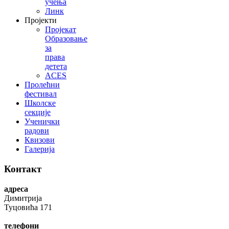
учења
Линк
Пројекти
Пројекат
Образовање
за
права
детета
ACES
Пролећни
фестивал
Школске
секције
Ученички
радови
Квизови
Галерија
Контакт
адреса
Димитрија
Туцовића 171
телефони