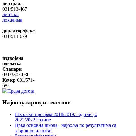
централа
031/513-467
линк ка
локалима
директор/факс
031/513-679
издвојена
одељења
Стапари
031/3807-030
Качер
031/571-
682
Најпопуларнији
текстови
Школски програм 2018/2019. године дo
2021/2022.године
Прва основна школа - најбоља по резултатима са
завршног испита!