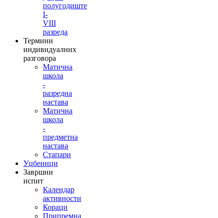
полугодиште
I-
VIII
разреда
Термини
индивидуалних
разговора
Матична
школа
-
разредна
настава
Матична
школа
-
предметна
настава
Стапари
Уџбеници
Завршни
испит
Календар
активности
Кораци
Припремна