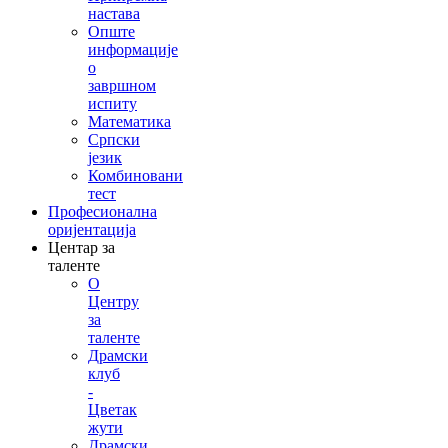
настава
Опште
информације
о
завршном
испиту
Математика
Српски
језик
Комбиновани
тест
Професионална
оријентација
Центар за
таленте
О
Центру
за
таленте
Драмски
клуб
-
Цветак
жути
Драмски