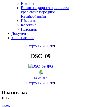
Видео записи
Важни подаци из прошлости
краљевске породице
Карађорђевића
Школа данас
Колектив
Историјат
Документа
Јавне набавке
Старт
«
1
2
3
4
5
6
7
8
9
DSC_09
Download
Старт
«
1
2
3
4
5
6
7
8
9
Пратите
нас
на ...