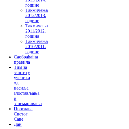
године
Такмичења
2012/2013.
године
Такмичења
2011/2012.
година
Такмичења
2010/2011.
године
Саобраћајна
правила
Тим за
заштиту
ученика
од
насиља
злостављања
и
занемаривања
Прослава
Светог
Саве
Дан