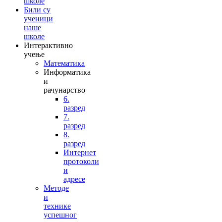
школе
Били су
ученици
наше
школе
Интерактивно
учење
Математика
Информатика
и
рачунарство
6.
разред
7.
разред
8.
разред
Интернет
протоколи
и
адресе
Методе
и
технике
успешног