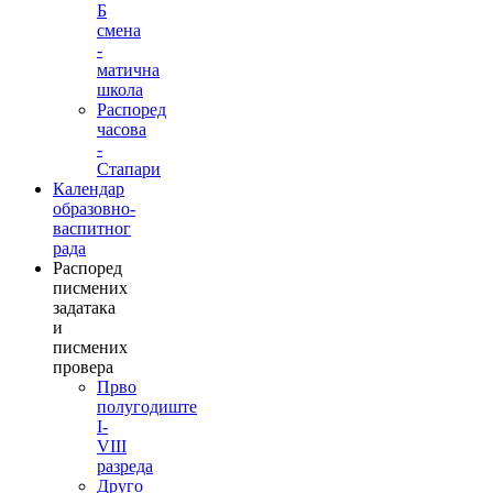
Б
смена
-
матична
школа
Распоред
часова
-
Стапари
Календар
образовно-
васпитног
рада
Распоред
писмених
задатака
и
писмених
провера
Прво
полугодиште
I-
VIII
разреда
Друго