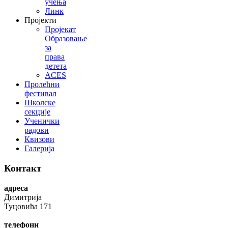
учења
Линк
Пројекти
Пројекат
Образовање
за
права
детета
ACES
Пролећни
фестивал
Школске
секције
Ученички
радови
Квизови
Галерија
Контакт
адреса
Димитрија
Туцовића 171
телефони