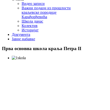
Видео записи
Важни подаци из прошлости
краљевске породице
Карађорђевића
Школа данас
Колектив
Историјат
Документа
Јавне набавке
Прва
основна школа краља Петра II