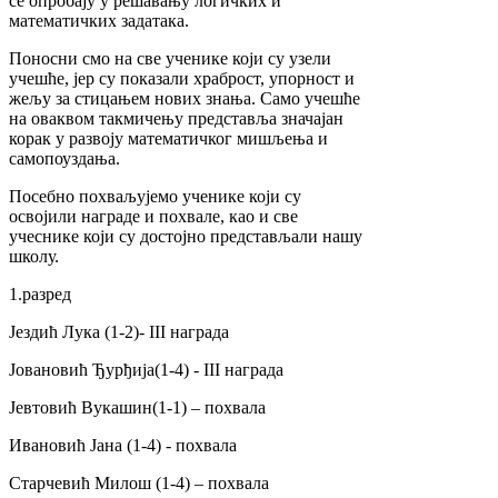
се опробају у решавању логичких и
математичких задатака.
Поносни смо на све ученике који су узели
учешће, јер су показали храброст, упорност и
жељу за стицањем нових знања. Само учешће
на оваквом такмичењу представља значајан
корак у развоју математичког мишљења и
самопоуздања.
Посебно похваљујемо ученике који су
освојили награде и похвале, као и све
учеснике који су достојно представљали нашу
школу.
1.разред
Јездић Лука (1-2)- III награда
Јовановић Ђурђија(1-4) - III награда
Јевтовић Вукашин(1-1) – похвала
Ивановић Јана (1-4) - похвала
Старчевић Милош (1-4) – похвала