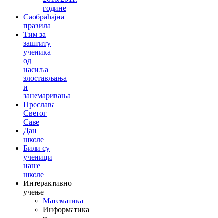
године
Саобраћајна
правила
Тим за
заштиту
ученика
од
насиља
злостављања
и
занемаривања
Прослава
Светог
Саве
Дан
школе
Били су
ученици
наше
школе
Интерактивно
учење
Математика
Информатика