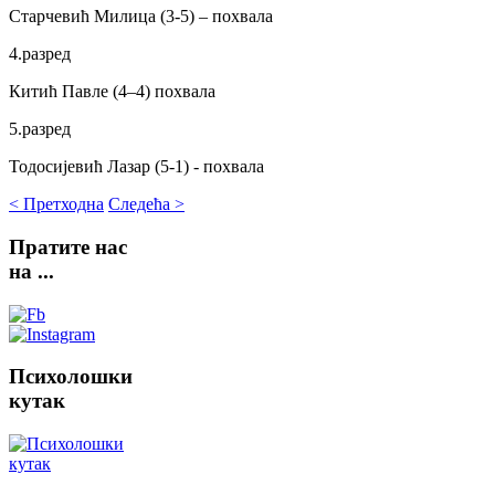
Старчевић Милица (3-5) – похвала
4.разред
Китић Павле (4–4) похвала
5.разред
Тодосијевић Лазар (5-1) - похвала
< Претходна
Следећа >
Пратите
нас
на ...
Психолошки
кутак