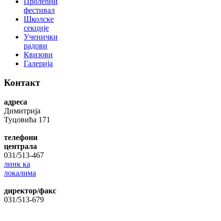
Пролећни
фестивал
Школске
секције
Ученички
радови
Квизови
Галерија
Контакт
адреса
Димитрија
Туцовића 171
телефони
централа
031/513-467
линк ка
локалима
директор/факс
031/513-679