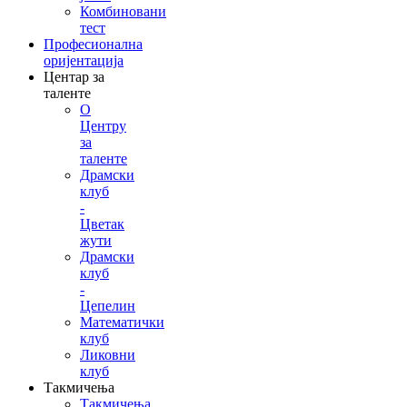
Комбиновани
тест
Професионална
оријентација
Центар за
таленте
О
Центру
за
таленте
Драмски
клуб
-
Цветак
жути
Драмски
клуб
-
Цепелин
Математички
клуб
Ликовни
клуб
Такмичења
Такмичења