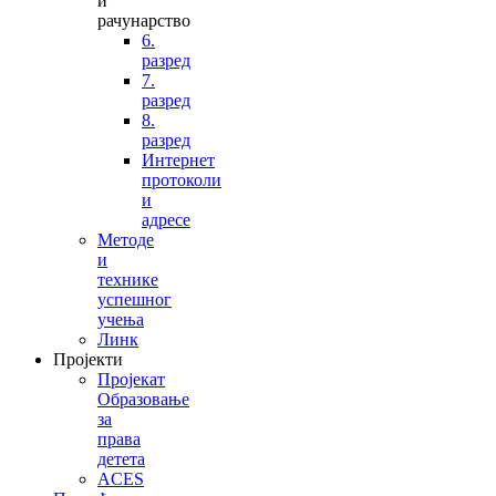
и
рачунарство
6.
разред
7.
разред
8.
разред
Интернет
протоколи
и
адресе
Методе
и
технике
успешног
учења
Линк
Пројекти
Пројекат
Образовање
за
права
детета
ACES