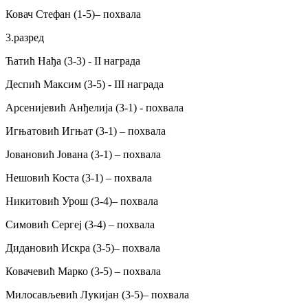
Ковач Стефан (1-5)– похвала
3.разред
Ћатић Нађа (3-3) - II награда
Деспић Максим (3-5) - III награда
Арсенијевић Анђелија (3-1) - похвала
Игњатовић Игњат (3-1) – похвала
Јовановић Јована (3-1) – похвала
Нешовић Коста (3-1) – похвала
Никитовић Урош (3-4)– похвала
Симовић Сергеј (3-4) – похвала
Дидановић Искра (3-5)– похвала
Ковачевић Марко (3-5) – похвала
Милосављевић Лукијан (3-5)– похвала