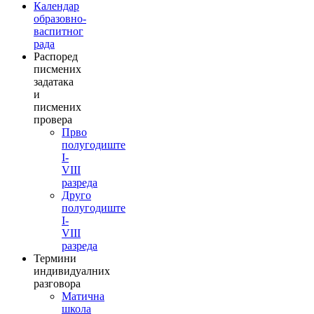
Календар
образовно-
васпитног
рада
Распоред
писмених
задатака
и
писмених
провера
Прво
полугодиште
I-
VIII
разреда
Друго
полугодиште
I-
VIII
разреда
Термини
индивидуалних
разговора
Матична
школа