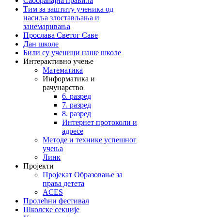
Саобраћајна правила
Тим за заштиту ученика од
насиља злостављања и
занемаривања
Прослава Светог Саве
Дан школе
Били су ученици наше школе
Интерактивно учење
Математика
Информатика и
рачунарство
6. разред
7. разред
8. разред
Интернет протоколи и
адресе
Методе и технике успешног
учења
Линк
Пројекти
Пројекат Образовање за
права детета
ACES
Пролећни фестивал
Школске секције