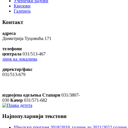
Ученички радови
Квизови
Галерија
Контакт
адреса
Димитрија Туцовића 171
телефони
централа
031/513-467
линк ка локалима
директор/факс
031/513-679
издвојена одељења Стапари
031/3807-
030
Качер
031/571-682
Најпопуларнији
текстови
Школски програм 2018/2019. године дo 2021/2022.године