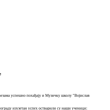
е
везама успешно похађају и Музичку школу "Војислав
ограду изузетан успех остварили су наши ученици: