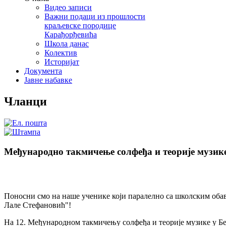
Видео записи
Важни подаци из прошлости
краљевске породице
Карађорђевића
Школа данас
Колектив
Историјат
Документа
Јавне набавке
Чланци
Међународно такмичењe солфеђа и теорије музик
Поносни смо на наше ученике који паралелно са школским оба
Лале Стефановић"!
На 12. Међународном такмичењу солфеђа и теорије музике у Бе