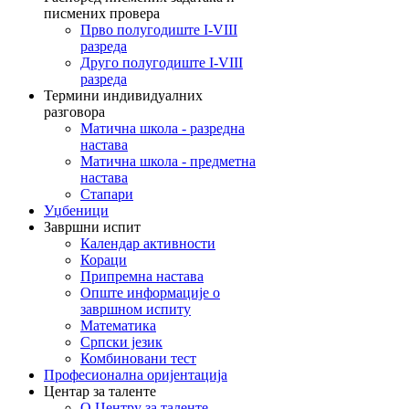
писмених провера
Прво полугодиште I-VIII
разреда
Друго полугодиште I-VIII
разреда
Термини индивидуалних
разговора
Матична школа - разредна
настава
Матична школа - предметна
настава
Стапари
Уџбеници
Завршни испит
Календар активности
Кораци
Припремна настава
Опште информације о
завршном испиту
Математика
Српски језик
Комбиновани тест
Професионална оријентација
Центар за таленте
О Центру за таленте